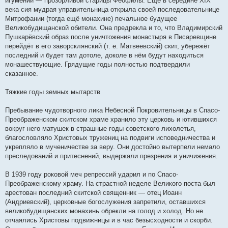
игумений — прозорливой старицы Феофилы. Ещё в середине ХIХ
века сия мудрая управительница открыла своей последовательнице
Митрофании (тогда ещё монахине) печальное будущее
Великобудищанской обители. Она предрекла и то, что Владимирский
Пушкарёвский образ после уничтожения монастыря в Писаревщине
перейдёт в его заворсклянский (т. е. Матвеевский) скит, убережёт
последний и будет там дотоле, доколе в нём будут находиться
монашествующие. Грядущие годы полностью подтвердили
сказанное.
Тяжкие годы земных мытарств
Пребывание чудотворного лика Небесной Покровительницы в Спасо-
Преображенском скитском храме хранило эту церковь и ютившихся
вокруг него матушек в страшные годы советского лихолетья,
благословляло Христовых тружениц на подвиги исповедничества и
укрепляло в мученичестве за веру. Они достойно вытерпели немало
преследований и притеснений, выдержали презрения и уничижения.
В 1939 году роковой меч репрессий ударил и по Спасо-
Преображенскому храму. На страстной неделе Великого поста был
арестован последний скитской священник — отец Иоанн
(Андриевский), церковные богослужения запретили, оставшихся
великобудищанских монахинь обрекли на голод и холод. Но не
отчаялись Христовы подвижницы и в час безысходности и скорби.