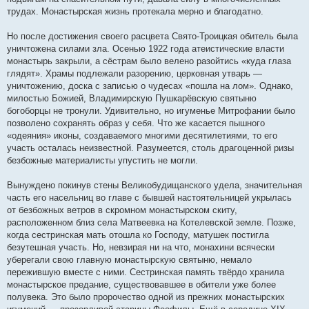
трудах. Монастырская жизнь протекала мерно и благодатно.
Но после достижения своего расцвета Свято-Троицкая обитель была
уничтожена силами зла. Осенью 1922 года атеистические власти
монастырь закрыли, а сёстрам было велено разойтись «куда глаза
глядят». Храмы подлежали разорению, церковная утварь —
уничтожению, доска с записью о чудесах «пошла на лом». Однако,
милостью Божией, Владимирскую Пушкарёвскую святыню
богоборцы не тронули. Удивительно, но игуменье Митрофании было
позволено сохранять образ у себя. Что же касается пышного
«одеяния» иконы, создаваемого многими десятилетиями, то его
участь осталась неизвестной. Разумеется, столь драгоценной ризы
безбожные материалисты упустить не могли.
Вынуждено покинув стены Великобудищанского удела, значительная
часть его насельниц во главе с бывшей настоятельницей укрылась
от безбожных ветров в скромном монастырском скиту,
расположенном близ села Матвеевка на Котелевской земле. Позже,
когда сестринская мать отошла ко Господу, матушек постигла
безутешная участь. Но, невзирая ни на что, монахини всячески
уберегали свою главную монастырскую святыню, немало
пережившую вместе с ними. Сестринская память твёрдо хранила
монастырское предание, существовавшее в обители уже более
полувека. Это было пророчество одной из прежних монастырских