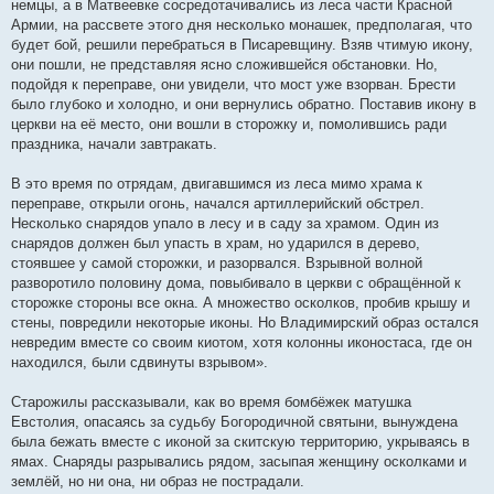
немцы, а в Матвеевке сосредотачивались из леса части Красной
Армии, на рассвете этого дня несколько монашек, предполагая, что
будет бой, решили перебраться в Писаревщину. Взяв чтимую икону,
они пошли, не представляя ясно сложившейся обстановки. Но,
подойдя к переправе, они увидели, что мост уже взорван. Брести
было глубоко и холодно, и они вернулись обратно. Поставив икону в
церкви на её место, они вошли в сторожку и, помолившись ради
праздника, начали завтракать.
В это время по отрядам, двигавшимся из леса мимо храма к
переправе, открыли огонь, начался артиллерийский обстрел.
Несколько снарядов упало в лесу и в саду за храмом. Один из
снарядов должен был упасть в храм, но ударился в дерево,
стоявшее у самой сторожки, и разорвался. Взрывной волной
разворотило половину дома, повыбивало в церкви с обращённой к
сторожке стороны все окна. А множество осколков, пробив крышу и
стены, повредили некоторые иконы. Но Владимирский образ остался
невредим вместе со своим киотом, хотя колонны иконостаса, где он
находился, были сдвинуты взрывом».
Старожилы рассказывали, как во время бомбёжек матушка
Евстолия, опасаясь за судьбу Богородичной святыни, вынуждена
была бежать вместе с иконой за скитскую территорию, укрываясь в
ямах. Снаряды разрывались рядом, засыпая женщину осколками и
землёй, но ни она, ни образ не пострадали.