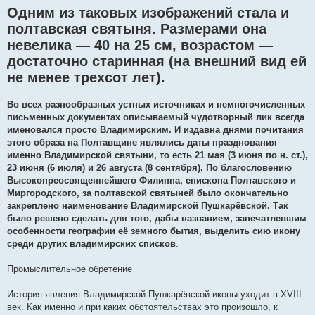
Одним из таковых изображений стала и
полтавская святыня. Размерами она
невелика — 40 на 25 см, возрастом —
достаточно старинная (на внешний вид ей
не менее трехсот лет).
Во всех разнообразных устных источниках и немногочисленных
письменных документах описываемый чудотворный лик всегда
именовался просто Владимирским. И издавна днями почитания
этого образа на Полтавщине являлись даты празднования
именно Владимирской святыни, то есть 21 мая (3 июня по н. ст.),
23 июня (6 июля) и 26 августа (8 сентября). По благословению
Высокопреосвященнейшего Филиппа, епископа Полтавского и
Миргородского, за полтавской святыней было окончательно
закреплено наименование Владимирской Пушкарёвской. Так
было решено сделать для того, дабы названием, запечатлевшим
особенности географии её земного бытия, выделить сию икону
среди других владимирских списков
.
Промыслительное обретение
История явления Владимирской Пушкарёвской иконы уходит в ХVІІІ
век. Как именно и при каких обстоятельствах это произошло, к