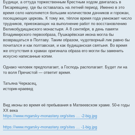
Будищи, а оттуда торжественным Крестным ходом двигалась в
Писаревщину, где бы оставалась на летний период. Именно в это
время село наполняется большим количеством дачников и горожан,
посещающих церковь. К тому же, тёплое время года умножает число
трудников, приезжающих на выполнение работ по восстановлению
Великобудищанского монастыря. А 8 сентября, в день памяти
Владимирского первообраза, Пушкарёвская икона могла бы
возвращаться в Полтаву. Таким образом, чудотворный лик равно бы
почитался и как полтавская, и как будищанская святыня. Во время
же отсутствия в храмах оригинала образа его могли бы заменить
искусно написанные копии.
Однако человек предполагает, а Господь располагает. Будет ли на
то воля Пречистой — ответит время.
Татьяна Черкасец,
историк-краевед
Вид иконы во время её пребывания в Матвеевском храме. 50-е годы
ХХ века
https://www.mgarsky-monastery.org/sites ... -2-big.jpg
https://www.mgarsky-monastery.org/sites ... -1-big.jpg