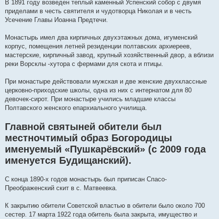
В 1891 году возведен теплый каменный Успенский собор с двумя
приделами в честь святителя и чудотворца Николая и в честь
Усечение Главы Иоанна Предтечи.
Монастырь имел два кирпичных двухэтажных дома, игуменский
корпус, помещения летней резиденции полтавских архиереев,
мастерские, кирпичный завод, крупный хозяйственный двор, а вблизи
реки Ворсклы -хутора с фермами для скота и птицы.
При монастыре действовали мужская и две женские двухклассные
церковно-приходские школы, одна из них с интернатом для 80
девочек-сирот. При монастыре учились младшие классы
Полтавского женского епархиального училища.
Главной святыней обители был
местночтимый образ Богородицы
именуемый «Пушкарёвский» (с 2009 года
именуется Будищанский).
С конца 1890-х годов монастырь был приписан Спасо-
Преображенский скит в с. Матвеевка.
К закрытию обители Советской властью в обители было около 700
сестер. 17 марта 1922 года обитель была закрыта, имущество и