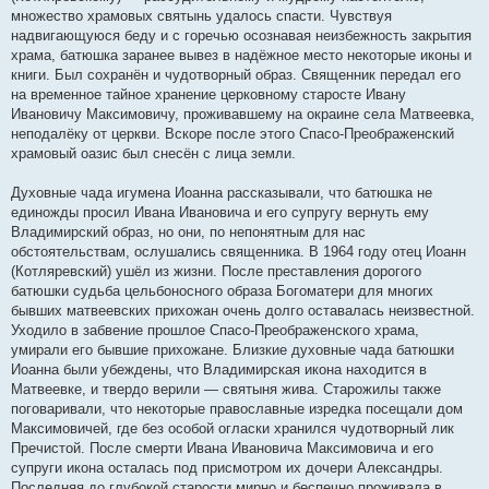
множество храмовых святынь удалось спасти. Чувствуя
надвигающуюся беду и с горечью осознавая неизбежность закрытия
храма, батюшка заранее вывез в надёжное место некоторые иконы и
книги. Был сохранён и чудотворный образ. Священник передал его
на временное тайное хранение церковному старосте Ивану
Ивановичу Максимовичу, проживавшему на окраине села Матвеевка,
неподалёку от церкви. Вскоре после этого Спасо-Преображенский
храмовый оазис был снесён с лица земли.
Духовные чада игумена Иоанна рассказывали, что батюшка не
единожды просил Ивана Ивановича и его супругу вернуть ему
Владимирский образ, но они, по непонятным для нас
обстоятельствам, ослушались священника. В 1964 году отец Иоанн
(Котляревский) ушёл из жизни. После преставления дорогого
батюшки судьба цельбоносного образа Богоматери для многих
бывших матвеевских прихожан очень долго оставалась неизвестной.
Уходило в забвение прошлое Спасо-Преображенского храма,
умирали его бывшие прихожане. Близкие духовные чада батюшки
Иоанна были убеждены, что Владимирская икона находится в
Матвеевке, и твердо верили — святыня жива. Старожилы также
поговаривали, что некоторые православные изредка посещали дом
Максимовичей, где без особой огласки хранился чудотворный лик
Пречистой. После смерти Ивана Ивановича Максимовича и его
супруги икона осталась под присмотром их дочери Александры.
Последняя до глубокой старости мирно и беспечно проживала в