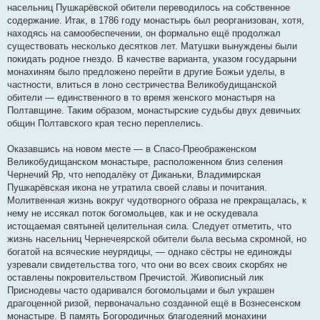
насельниц Пушкарёвской обители переводилось на собственное
содержание. Итак, в 1786 году монастырь был реорганизован, хотя,
находясь на самообеспечении, он формально ещё продолжал
существовать несколько десятков лет. Матушки вынуждены были
покидать родное гнездо. В качестве варианта, указом государыни
монахиням было предложено перейти в другие Божьи уделы, в
частности, влиться в лоно сестричества Великобудищанской
обители — единственного в то время женского монастыря на
Полтавщине. Таким образом, монастырские судьбы двух девичьих
общин Полтавского края тесно переплелись.
Оказавшись на новом месте — в Спасо-Преображенском
Великобудищанском монастыре, расположенном близ селения
Чернечий Яр, что неподалёку от Диканьки, Владимирская
Пушкарёвская икона не утратила своей славы и почитания.
Молитвенная жизнь вокруг чудотворного образа не прекращалась, к
нему не иссякал поток богомольцев, как и не оскудевала
истощаемая святыней целительная сила. Следует отметить, что
жизнь насельниц Чернечеярской обители была весьма скромной, но
богатой на всяческие неурядицы, — однако сёстры не единожды
узревали свидетельства того, что они во всех своих скорбях не
оставлены покровительством Пречистой. Живописный лик
Приснодевы часто одаривался богомольцами и был украшен
драгоценной ризой, первоначально созданной ещё в Вознесенском
монастыре. В память Богородичных благодеяний монахини