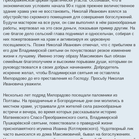
Преображенской церкви практически угасла. Осознавая, что в
экономических условиях начала 90-х годов прежнее величественное
здание храма уже не восстановить, Николай Иванович взялся за
обустройство скромного помещения для совершения богослужений.
Будучи мастером на все руки, он сам выполнял в нём разнообразные
работы, жертвовал на это свои деньги, показывая пример другим. На
сие благое дело сельский глава поднимал и односельчан, собирая с
них пожертвования на храм и активизируя их церковную
посещаемость. Позже Николай Иванович отмечал, что с прибытием в
его дом Владимирской святыни он почувствовал резкое изменение
жизни к лучшему. Именно этому образу Максимович был обязан
семейным благополучием и высокими порывами души, которыми он
руководствовался в своих добрых начинаниях. Добродетель
искренне желал, чтобы Владимирская святыня не оставляла
Милорадово до его преставления ко Господу. Просьбу Николая
Ивановича уважили.
Несколько лет подряд Милорадово посещали паломники из
Полтавы. На праздничные и Богородичные дни они молились в
местном храме, устраивали для жителей села разнообразные
встречи и вечера, во время которых рассказывали историю
Матвеевского Спасо-Преображенского скита, Владимирской
Пушкарёвской святыни, повествовали о праведной жизни
приснопамятного игумена Иоанна (Котляревского). Чудотворный лик
часто выносился из дома Максимовичей, бывал на богослужениях.