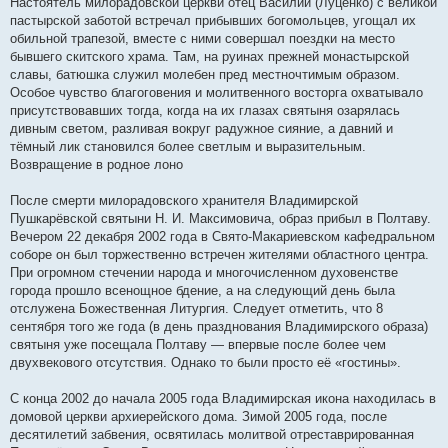
Настоятель милорадовской церкви отец Василий (Луценко) с великой
пастырской заботой встречал прибывших богомольцев, угощал их
обильной трапезой, вместе с ними совершал поездки на место
бывшего скитского храма. Там, на руинах прежней монастырской
славы, батюшка служил молебен пред местночтимым образом.
Особое чувство благоговения и молитвенного восторга охватывало
присутствовавших тогда, когда на их глазах святыня озарялась
дивным светом, разливая вокруг радужное сияние, а давний и
тёмный лик становился более светлым и выразительным.
Возвращение в родное лоно
После смерти милорадовского хранителя Владимирской
Пушкарёвской святыни Н. И. Максимовича, образ прибыл в Полтаву.
Вечером 22 декабря 2002 года в Свято-Макариевском кафедральном
соборе он был торжественно встречен жителями областного центра.
При огромном стечении народа и многочисленном духовенстве
города прошло всенощное бдение, а на следующий день была
отслужена Божественная Литургия. Следует отметить, что 8
сентября того же года (в день празднования Владимирского образа)
святыня уже посещала Полтаву — впервые после более чем
двухвекового отсутствия. Однако то были просто её «гостины».
С конца 2002 до начала 2005 года Владимирская икона находилась в
домовой церкви архиерейского дома. Зимой 2005 года, после
десятилетий забвения, освятилась молитвой отреставрированная