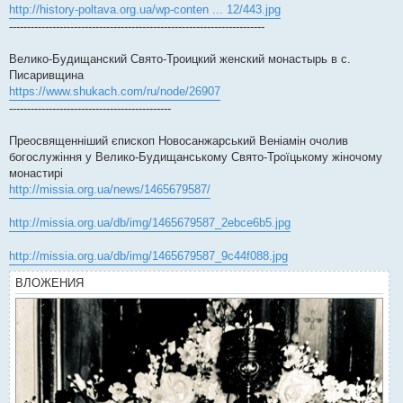
http://history-poltava.org.ua/wp-conten ... 12/443.jpg
-----------------------------------------------------------------------
Велико-Будищанский Свято-Троицкий женский монастырь в с.
Писаривщина
https://www.shukach.com/ru/node/26907
---------------------------------------------
Преосвященніший єпископ Новосанжарський Веніамін очолив
богослужіння у Велико-Будищанському Свято-Троїцькому жіночому
монастирі
http://missia.org.ua/news/1465679587/
http://missia.org.ua/db/img/1465679587_2ebce6b5.jpg
http://missia.org.ua/db/img/1465679587_9c44f088.jpg
ВЛОЖЕНИЯ