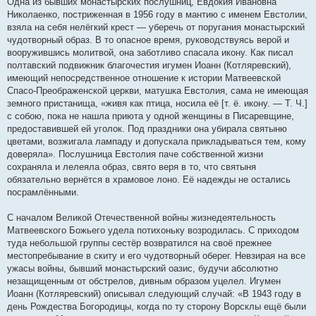
Одна из бывших монастырских послушниц, Евдокия Ивановна
Николаенко, постриженная в 1956 году в мантию с именем Евстолии,
взяла на себя нелёгкий крест — уберечь от поругания монастырский
чудотворный образ. В то опасное время, руководствуясь верой и
вооружившись молитвой, она заботливо спасала икону. Как писал
полтавский подвижник благочестия игумен Иоанн (Котляревский),
имеющий непосредственное отношение к истории Матвеевской
Спасо-Преображенской церкви, матушка Евстолия, сама не имеющая
земного пристанища, «живя как птица, носила её [т. ё. икону. — Т. Ч.]
с собою, пока не нашла приюта у одной женщины в Писаревщине,
предоставившей ей уголок. Под праздники она убирала святыню
цветами, возжигала лампаду и допускала прикладываться тем, кому
доверяла». Послушница Евстолия паче собственной жизни
сохраняла и лелеяла образ, свято веря в то, что святыня
обязательно вернётся в храмовое лоно. Её надежды не остались
посрамлёнными.
С началом Великой Отечественной войны жизнедеятельность
Матвеевского Божьего удела потихоньку возродилась. С приходом
туда небольшой группы сестёр возвратился на своё прежнее
местопребывание в скиту и его чудотворный оберег. Невзирая на все
ужасы войны, бывший монастырский оазис, будучи абсолютно
незащищенным от обстрелов, дивным образом уцелел. Игумен
Иоанн (Котляревский) описывал следующий случай: «В 1943 году в
день Рождества Богородицы, когда по ту сторону Ворсклы ещё были