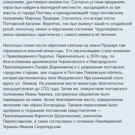
сожалению, достоверно неизвестно. Согласно устным преданиям,
образ был найден в безлюдной местности, находящейся за три
версты от города Полтавы и принадлежавшей тогда полтавскому
полковнику Мартыну Пушкарю. Случилось это вскоре после
Полтавской баталии. Вероятно, лик был выкинут какой-то злодейской
рукой, поскольку лежал в поруганном состоянии. Чудотворность
иконы проявилась практически с самого момента её явления.
Несколько позже после обретения святыни на земле Пушкаря там
образовался женский монастырь. Его насельницами стали монахини
с Правобережного Подолья. Первоначально, в 1676 году, по
благословению архиепископа Черниговского и Новгородского
Преосвященного Лазаря (Барановича) и с разрешения полтавских
городских старшин, они создали в Полтаве Покровскую обитель,
которая расположилась близ Мазуривского Яра (нынешний спуск
вдоль ул. Ленина). На указанном месте монастырь благополучно
просуществовал до 1721 года. Затем же, опекунством полтавского
полковника Ивана Черняка, сестринское общежитие было
переведено на новое, более благоприятное место, определённое
явлением там образа Богородицы. Таковое переселение было
одобрено и тогдашним полтавским предстоятелем —
Преосвященным Кириллом (Шумлянским), епископом
Переяславским, а также согласовано с гетманом Левобережной
Украины Иваном Скоропадским.