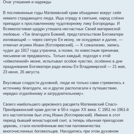
Очаг утешения и надежды
В послевоенные годы Матвеевский храм объединил вокруг себя
немало страдающего люда. Ища отраду в святыне, народ слёзно
припадал к прославленному чудотворному лику Богородицы. И
Всемилостивая щедро утешала несчастных Своей материнской
любовью. «Ток благодати Божией, предстательством Богоматери
изливающий — через святую Ея икону, не оскудевал и далее, —
отмечал игумен Иоанн (Котляревский), — К сожалению, запись
чудес до 1917 года утрачена, а позже, по известным причинам,
письмени не предавалось. Только каждый, подходя к этой
«обмоленной» иконе, испытывал особое чувство, особенно в дни
празднования Богоматери ради иконы Ея Владимирской — 21 мая,
23 июня, 26 августа.
Вкусивши сладости духовной, люди не только сами стремились к
источнику благодати, но и других располагали к путешествию,
нередко отдалённому и затруднительному».
Своего наибольшего церковного расцвета Матвеевский Спасо-
Преображенский храм достиг в 50-х годах ХХ века. С 1951 по 1961-й
его настоятелем был отец Иоанн (Котляревский). Именно в этот
период бывший монастырский скит, а теперь обычная приходская
церковь, стали излюбленным местом паломничества
многочисленных богомольцев. Находились при этом духовном