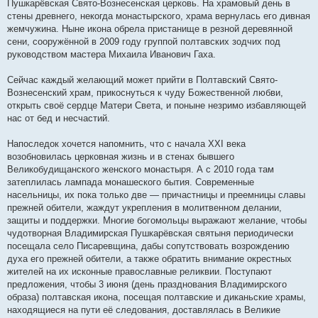
Пушкарёвская Свято-Вознесенская церковь. На храмовый день в
стены древнего, некогда монастырского, храма вернулась его дивная
жемчужина. Ныне икона обрела пристанище в резной деревянной
сени, сооружённой в 2009 году группой полтавских зодчих под
руководством мастера Михаила Иванович Гаха.
Сейчас каждый желающий может прийти в Полтавский Свято-
Вознесенский храм, прикоснуться к чуду Божественной любви,
открыть своё сердце Матери Света, и поныне незримо избавляющей
нас от бед и несчастий.
Напоследок хочется напомнить, что с начала ХХI века
возобновилась церковная жизнь и в стенах бывшего
Великобудищанского женского монастыря. А с 2010 года там
затеплилась лампада монашеского бытия. Современные
насельницы, их пока только две — причастницы и преемницы славы
прежней обители, жаждут укрепления в молитвенном делании,
защиты и поддержки. Многие богомольцы выражают желание, чтобы
чудотворная Владимирская Пушкарёвская святыня периодически
посещала село Писаревщина, дабы сопутствовать возрождению
духа его прежней обители, а также обратить внимание окрестных
жителей на их исконные православные реликвии. Поступают
предложения, чтобы 3 июня (день празднования Владимирского
образа) полтавская икона, посещая полтавские и диканьские храмы,
находящиеся на пути её следования, доставлялась в Великие