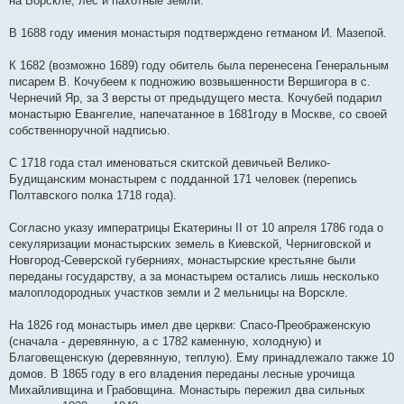
на Ворскле, лес и пахотные земли.
В 1688 году имения монастыря подтверждено гетманом И. Мазепой.
К 1682 (возможно 1689) году обитель была перенесена Генеральным
писарем В. Кочубеем к подножию возвышенности Вершигора в с.
Чернечий Яр, за 3 версты от предыдущего места. Кочубей подарил
монастырю Евангелие, напечатанное в 1681году в Москве, со своей
собственноручной надписью.
С 1718 года стал именоваться скитской девичьей Велико-
Будищанским монастырем с подданной 171 человек (перепись
Полтавского полка 1718 года).
Согласно указу императрицы Екатерины II от 10 апреля 1786 года о
секуляризации монастырских земель в Киевской, Черниговской и
Новгород-Северской губерниях, монастырские крестьяне были
переданы государству, а за монастырем остались лишь несколько
малоплодородных участков земли и 2 мельницы на Ворскле.
На 1826 год монастырь имел две церкви: Спасо-Преображенскую
(сначала - деревянную, а с 1782 каменную, холодную) и
Благовещенскую (деревянную, теплую). Ему принадлежало также 10
домов. В 1865 году в его владения переданы лесные урочища
Михайливщина и Грабовщина. Монастырь пережил два сильных