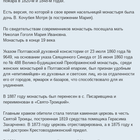
пожара в 1820-м и 1848-м годах.
Есть версия, по которой в свое время насельницей монастыря была
дочь В. Кочубея Мотря (в пострижении Мария).
По свидетельствам современников монастырь посещала мать
Николая Гоголя Мария Ивановна.
Монастырь в конце 19 века
Указом Полтавской духовной консистории от 23 июля 1860 года №
9649, на основании указа Священного Синода от 16 июня 1860 года
по № 488 Велико-Будищанский Преображенский монастырь, среди
женских монастырей в Полтавской епархии, был признан удобным
для «епитимийцев» из духовных и светских лиц, из-за отдаленности
его от городов, ярмарок и базаров, что способствовало для их
уединения.
В 1887 году монастырь был перенесен в с. Писаривщина и
переименован в «Свято-Троицкий».
Главным храмом обители стала теплая каменная церковь в честь
Святой Троицы, построенная 1819 средства помещика Герасима
Захарченко. В 1873 году церковь отреставрирована, а в 1875 году к
ней достроен Крестовоздвиженский придел.