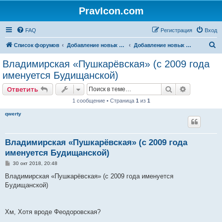
PravIcon.com
FAQ
Регистрация
Вход
П
Список форумов
Добавление новых икон/святых на сайт (архив)
Добавление новых икон Богородицы на сайт
о
Владимирская «Пушкарёвская» (с 2009 года
и
именуется Будищанской)
с
Поиск
Расширен
Ответить
к
1 сообщение • Страница
1
из
1
qwerty
Владимирская «Пушкарёвская» (с 2009 года
именуется Будищанской)
С
30 окт 2018, 20:48
о
о
Владимирская «Пушкарёвская» (с 2009 года именуется
б
Будищанской)
щ
е
н
и
е
Хм, Хотя вроде Феодоровская?