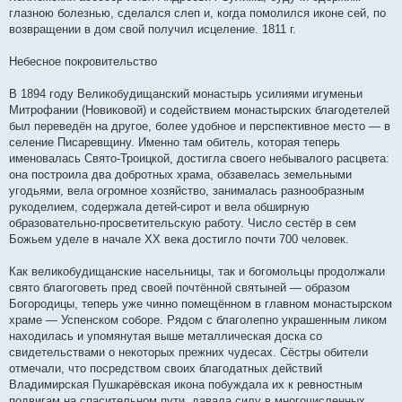
глазною болезнью, сделался слеп и, когда помолился иконе сей, по
возвращении в дом свой получил исцеление. 1811 г.
Небесное покровительство
В 1894 году Великобудищанский монастырь усилиями игуменьи
Митрофании (Новиковой) и содействием монастырских благодетелей
был переведён на другое, более удобное и перспективное место — в
селение Писаревщину. Именно там обитель, которая теперь
именовалась Свято-Троицкой, достигла своего небывалого расцвета:
она построила два добротных храма, обзавелась земельными
угодьями, вела огромное хозяйство, занималась разнообразным
рукоделием, содержала детей-сирот и вела обширную
образовательно-просветительскую работу. Число сестёр в сем
Божьем уделе в начале ХХ века достигло почти 700 человек.
Как великобудищанские насельницы, так и богомольцы продолжали
свято благоговеть пред своей почтённой святыней — образом
Богородицы, теперь уже чинно помещённом в главном монастырском
храме — Успенском соборе. Рядом с благолепно украшенным ликом
находилась и упомянутая выше металлическая доска со
свидетельствами о некоторых прежних чудесах. Сёстры обители
отмечали, что посредством своих благодатных действий
Владимирская Пушкарёвская икона побуждала их к ревностным
подвигам на спасительном пути, давала силу в многочисленных