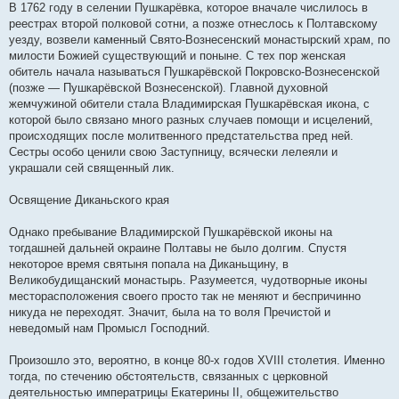
В 1762 году в селении Пушкарёвка, которое вначале числилось в
реестрах второй полковой сотни, а позже отнеслось к Полтавскому
уезду, возвели каменный Свято-Вознесенский монастырский храм, по
милости Божией существующий и поныне. С тех пор женская
обитель начала называться Пушкарёвской Покровско-Вознесенской
(позже — Пушкарёвской Вознесенской). Главной духовной
жемчужиной обители стала Владимирская Пушкарёвская икона, с
которой было связано много разных случаев помощи и исцелений,
происходящих после молитвенного предстательства пред ней.
Сестры особо ценили свою Заступницу, всячески лелеяли и
украшали сей священный лик.
Освящение Диканьского края
Однако пребывание Владимирской Пушкарёвской иконы на
тогдашней дальней окраине Полтавы не было долгим. Спустя
некоторое время святыня попала на Диканьщину, в
Великобудищанский монастырь. Разумеется, чудотворные иконы
месторасположения своего просто так не меняют и беспричинно
никуда не переходят. Значит, была на то воля Пречистой и
неведомый нам Промысл Господний.
Произошло это, вероятно, в конце 80-х годов ХVIII столетия. Именно
тогда, по стечению обстоятельств, связанных с церковной
деятельностью императрицы Екатерины ІІ, общежительство