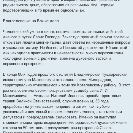
родительском доме, оберегаемая от различных бед, нередко
подстерегающих в то время её односельчан.
Благословение на Божие дело
Человеческий ум не в силах постичь промыслительных действий
дивного в путях Своих Господа. Зачастую прожитый период времени
открывает людям многие тайны, даёт ответы на нерешенные вопросы
и указывает истину. Не без воли Пречистой десятки лет Её светлый
лик находился практически в неизвестности, мирно пережив годы
«холодной войны» с религией, времена духовного застоя и
церковного презрения.
В конце 80-х годов прошлого столетия Владимирская Пушкарёвская
икона покинула Матвеевку и оказалась в селе Милорадово,
территориально относящемся к тому же Котелевскому району. В этот
раз она освятила своим присутствием усадьбу сына И. И.
Максимовича — Николая. Николай Иванович прошёл фронтовые
тернии Великой Отечественной, служил военным, 33 года
проработал на учительском поприще, а затем, как глубоко
уважаемый и почтенный в своем селении человек, стал местным
депутатом и председателем сельсовета. Именно он выступил
главным инициатором возрождения милорадовской духовной жизни,
которая за 50 лет после разрушения там прекрасной Спасо-