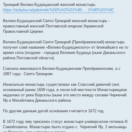
Троицкий Велико-Будищанский женский монастырь
https://azbyka.ru/palomnik/%D0%A2%D1%80 ... 1%80%D1%8C
Велико-Будищанский Свято-Троицкий женский монастырь -
православный женский Полтавской епархии Украинской
Православной Церкви.
Велико-Будищанский Свято-Троицкий (Преображенский) монастырь
получил совё название «Велико-Будищанского» от ближайшего на то
время села (позднее - городка) Великие Будища (ныне Диканьского
района Полтавской области).
Сначала именовался Велико-Будищанским Преображенским, а с
1887 года - Свято-Троицким.
Изначально монастырь существовал как Спасский девичий скит,
основанный ранее 1609 года, в лесистой местности Монастырищина
недалеко от реки Ворсклы (ныне это место между селами Чернечий
Яр и Михайловка Диканьского района.
По другим данным датой основания считается 1672 год.
В 1672 году ему присвоен статус монастыря универсалом гетмана И.
Самойловича. Монастырю было отдано с. Чернечий Яр, 2 мельницы