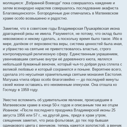
молящиеся: „Взбранной Воеводе“ пока совершалось каждение и
затем всенародно нараспев совершалось последование акафиста
Благовещенского». Богородичные дни отмечались в Матвеевском
храме особо возвышенно и радостно.
Заметим, что в советские годы Владимирская Пушкарёвская икона
драгоценной ризы не имела. Разумеется, не потому, что оклад было
невозможно и некому сделать, а поскольку время было такое. Ибо в
мире, далёком от верховенства веры, система ценностей была иная,
и убранство на святыне не приветствовалось властью, строго
контролирующей религиозную сферу. Единственным украшением,
увенчивавшим святыню внутри её деревянного киота, являлся
небольшой бумажный веночек, который чья-то добрая рука сплела с
великой любовью и который сохранился и поныне. Вероятнее всего,
сделала это неусыпная хранительница святыни монахиня Евстолия.
Матушка чтила образ особо благоговейно — до последней минуты
своей жизни оставаясь его неизменным опекуном. Она отошла ко
Господу в 1959 году.
Уместно вспомнить об удивительном явлении, происшедшем в
Матвеевском храме в конце 50-х годов и описанным тем же отцом
Иоанном: «После последнего праздника Владимирской иконы 25
августа 1956 или 57 г., на другой день, придя в храм утром,
священник заметил, что риза фольговая, до тех пор бывшая
одинакового цвета с венчиком, теперь кажется золотистой, а венчик