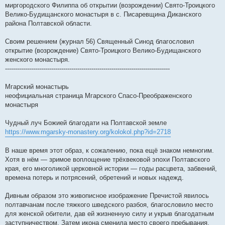
миргородского Филиппа об открытии (возрождении) Свято-Троицкого
Велико-Будищанского монастыря в с. Писаревщина Диканского
района Полтавской области.
Своим решением (журнал 56) Священный Синод благословил
открытие (возрождение) Свято-Троицкого Велико-Будищанского
женского монастыря.
----------------------------------------------------------------------------------
Мгарский монастырь
неофициальная страница Мгарского Спасо-Преображенского
монастыря
Чудный луч Божией благодати на Полтавской земле
https://www.mgarsky-monastery.org/kolokol.php?id=2718
В наше время этот образ, к сожалению, пока ещё знаком немногим.
Хотя в нём — зримое воплощение трёхвековой эпохи Полтавского
края, его многоликой церковной истории — годы расцвета, забвений,
времена потерь и потрясений, обретений и новых надежд.
Дивным образом это живописное изображение Пречистой явилось
полтавчанам после тяжкого шведского разбоя, благословило место
для женской обители, дав ей жизненную силу и укрыв благодатным
заступничеством. Затем икона сменила место своего пребывания.