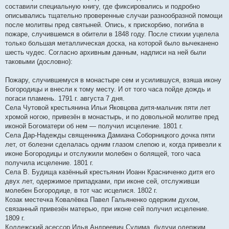
составили специальную книгу, где фиксировались и подробно
описывались тщательно проверенные случаи разнообразной помощи
после молитвы пред святыней. Опись, к прискорбию, погибла в
пожаре, случившемся в обители в 1848 году. После стихии уцелела
только большая металлическая доска, на которой было вычеканено
шесть чудес. Согласно архивным данным, надписи на ней были
таковыми (дословно):
Пожару, случившемуся в монастыре сем и усилившуся, взяша икону
Богородицы и внесли к тому месту. И от того часа пойде дождь и
погаси пламень. 1791 г. августа 7 дня.
Села Чутовой крестьянина Ильи Яковцова дитя-мальчик пяти лет
хромой ногою, привезён в монастырь, и по довольной молитве пред
иконой Богоматери об нем — получил исцеление. 1801 г.
Села Дар-Надежды священника Дамиана Соборницкого дочка пяти
лет, от болезни сделалась одним глазом слепою и, когда привезли к
иконе Богородицы и отслужили молебен о болящей, того часа
получила исцеление. 1801 г.
Села В. Будища казённый крестьянин Иоанн Красниченко дитя его
двух лет, одержимое припадками, при иконе сей, отслуживши
молебен Богородице, в тот час исцелися. 1802 г.
Козак местечка Ковалёвка Павел Гальяненко одержим духом,
связанный привезён матерью, при иконе сей получил исцеление.
1809 г.
Коллежский асессор Илья Андреевич Сулима, будучи одержим