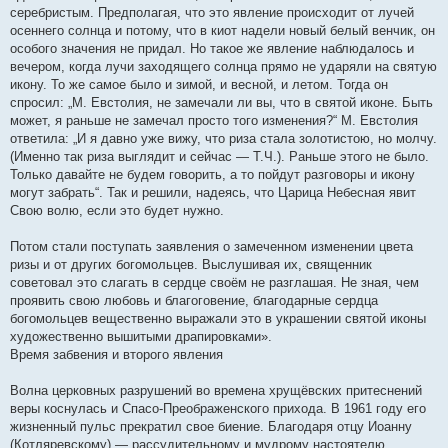
серебристым. Предполагая, что это явление происходит от лучей
осеннего солнца и потому, что в киот надели новый белый венчик, он
особого значения не придал. Но такое же явление наблюдалось и
вечером, когда лучи заходящего солнца прямо не ударяли на святую
икону. То же самое было и зимой, и весной, и летом. Тогда он
спросил: „М. Евстолия, не замечали ли вы, что в святой иконе. Быть
может, я раньше не замечал просто того изменения?“ М. Евстолия
ответила: „И я давно уже вижу, что риза стала золотистою, но молчу.
(Именно так риза выглядит и сейчас — Т.Ч.). Раньше этого не было.
Только давайте не будем говорить, а то пойдут разговоры и икону
могут забрать“. Так и решили, надеясь, что Царица Небесная явит
Свою волю, если это будет нужно.
Потом стали поступать заявления о замеченном изменении цвета
ризы и от других богомольцев. Выслушивая их, священник
советовал это слагать в сердце своём не разглашая. Не зная, чем
проявить свою любовь и благоговение, благодарные сердца
богомольцев вещественно выражали это в украшении святой иконы
художественно вышитыми драпировками».
Время забвения и второго явления
Волна церковных разрушений во времена хрущёвских притеснений
веры коснулась и Спасо-Преображенского прихода. В 1961 году его
жизненный пульс прекратил свое биение. Благодаря отцу Иоанну
(Котляревскому) — рассудительному и мудрому настоятелю,