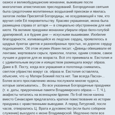
оазисе и великобудищанские монахини, выжившие после
многолетних атеистических преследований. Богородичная святыня
была средоточием молитвенных воздыханий прихожан и явилась
залогом любви Пресвятой Богородицы, не оскудевающей к тем, кто
вручил себя Её покровительству. Красиво украшенная, икона была
размещена справа от алтаря — в специально обустроенном для неё
киоте. На великие праздники монахини убирали образ бело-голубой
драпировкой, а в будние дни — искусными вышивками. Изобилие
благодарности, изливающейся из людских сердец, проявлялось в
щедрых букетах цветов и разнообразных простых, но дорогих сердцу
подношениях. Об этом игумен Иоанн писал: «Девицы обвешивали её
лентами, жертвовали серьги, приколки, платки, одним словом, самое
лучшее и дорогое для их возраста. Всё это принимала м. Евстолия и
с удивительным вкусом и изяществом размещала вокруг образа.
Даже в В. Посту, когда все украшения и полотенца снимались,
светлое убранство вокруг св. образа м. Евстолия оставляла,
объясняя, что «у Матери Божией поста нет. Там всегда Пасха»...
Более всего прославлению иконы послужили многие чудеса,
которые записывались... Во все указанные Богородичные праздники
(т. е. даты, приуроченные памяти Владимирского образа — Т. Ч.),
акафисты читались на всенощном бдении. По 6-ой песни канона
вместо Синаксария предлагалось краткое повествование из истории
праздника с нравственными выводами. А перед Литургией, после
часов, отверзались Ц. Врата и духовенство (если было соборное
служение) выходило к иконе Владимирской. Медленно пели все