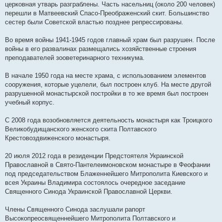
церковная утварь разграблены. Часть насельниц (около 200 человек)
перешли в Матвеевский Спасо-Преображенский скит. Большинство
сестер были Советской властью позднее репрессированы.
Во время войны 1941-1945 годов главный храм был разрушен. После
войны в его развалинах размещались хозяйственные строения
преподавателей зооветеринарного техникума.
В начале 1950 года на месте храма, с использованием элементов
сооружения, которые уцелели, был построен клуб. На месте другой
разрушенной монастырской постройки в то же время был построен
учебный корпус.
С 2008 года возобновляется деятельность монастыря как Троицкого
Великобудищанского женского скита Полтавского
Крестовоздвиженского монастыря.
20 июля 2012 года в резиденции Предстоятеля Украинской
Православной в Свято-Пантелеимоновском монастыре в Феофании
под председательством Блаженнейшего Митрополита Киевского и
всея Украины Владимира состоялось очередное заседание
Священного Синода Украинской Православной Церкви.
Члены Священного Синода заслушали рапорт
Высокопреосвященнейшего Митрополита Полтавского и