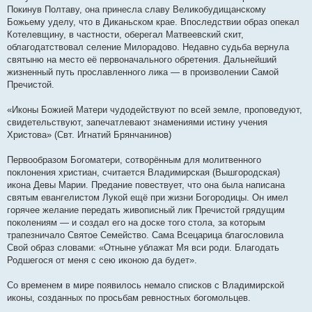
Покинув Полтаву, она принесла славу Великобудищанскому
Божьему уделу, что в Диканьском крае. Впоследствии образ опекал
Котелевщину, в частности, оберегал Матвеевский скит,
облагодатствовал селение Милорадово. Недавно судьба вернула
святыню на место её первоначального обретения. Дальнейший
жизненный путь прославленного лика — в произволении Самой
Пречистой.
«Иконы Божией Матери чудодействуют по всей земле, проповедуют,
свидетельствуют, запечатлевают знамениями истину учения
Христова» (Свт. Игнатий Брянчанинов)
Первообразом Богоматери, сотворённым для молитвенного
поклонения христиан, считается Владимирская (Вышгородская)
икона Девы Марии. Предание повествует, что она была написана
святым евангелистом Лукой ещё при жизни Богородицы. Он имел
горячее желание передать живописный лик Пречистой грядущим
поколениям — и создал его на доске того стола, за которым
трапезничало Святое Семейство. Сама Всецарица благословила
Свой образ словами: «Отныне ублажат Мя вси роди. Благодать
Родшегося от меня с сею иконою да будет».
Со временем в мире появилось немало списков с Владимирской
иконы, созданных по просьбам ревностных богомольцев.