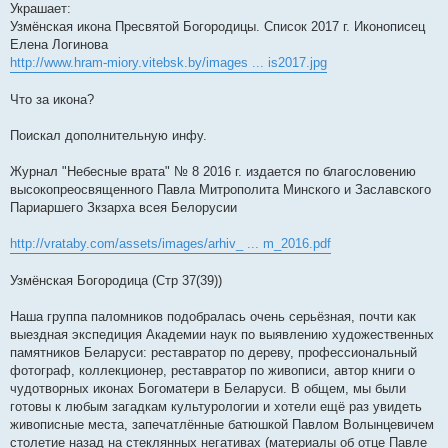
Украшает:
Узмёнская икона Пресвятой Богородицы. Список 2017 г. Иконописец
Елена Логинова
http://www.hram-miory.vitebsk.by/images ... is2017.jpg
Что за икона?
Поискал дополнительную инфу.
Журнал "Небесные врата" № 8 2016 г. издается по благословению
высокопреосвященного Павла Митрополита Минского и Заславского
Париаршего Зкзарха всея Белорусии
http://vrataby.com/assets/images/arhiv_ ... m_2016.pdf
Узмёнская Богородица (Стр 37(39))
Наша группа паломников подобралась очень серьёзная, почти как
выездная экспедиция Академии наук по выявлению художественных
памятников Беларуси: реставратор по дереву, профессиональный
фотограф, коллекционер, реставратор по живописи, автор книги о
чудотворных иконах Богоматери в Беларуси. В общем, мы были
готовы к любым загадкам культурологии и хотели ещё раз увидеть
живописные места, запечатлённые батюшкой Павлом Волынцевичем
столетие назад на стеклянных негативах (материалы об отце Павле