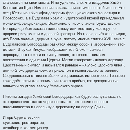
становится на свои места. И не удивительно, что владелец Узмён
Константин Щитт-Немирович заказал список именно этой иконы. Его
отец Юстиниан был «фундатором» францисканского монастыря в
Прозороках, а в Будславе храм с чудотворной иконой принадлежал
монахамфранцисканцам. Возможно, список с иконы Будславской
Богородицы был заказан виленскому или местному мастеру по
прориси-рисунку или с древней гравюры. На гравюре чётко не видно,
что́ Богомладенец держит в руке, потому многие списки XVIII века с
Будславской Богородицы разнятся между собой в изображении этой
детали. В руках Иисуса изображали то яблоко – символ
первородного греха и его искупления, то гранат – символ
воскресения и единения Церкви. Могли изобразить яблоко-державу.
Царственный символ и назывался раньше – «яблоко царского чина»,
или «яблоко державное», а пришёл он в иконографию из раннего
Средневековья от византийских и германских императоров. Гравюра
тоже даёт ключ для понимания такого приёма, как декоративные
виньетки по углам вверху Узмёнского образа.
Ниточка загадки Узмёнской Богородицы как будто распуталась, но
это произошло только через несколько лет после осеннего
паломничества в небольшую деревушку на берегу Двины.
Игорь Сурмачевский,
художник, реставратор,
дизайнер и коллекционер