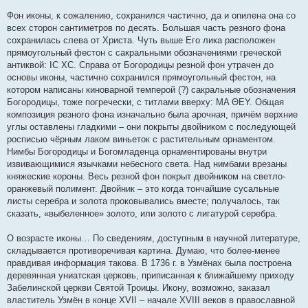
Фон иконы, к сожалению, сохранился частично, да и опилена она со
всех сторон сантиметров по десять. Большая часть резного фона
сохранилась слева от Христа. Чуть выше Его лика расположен
прямоугольный фестон с сакральными обозначениями греческой
антиквой: ΙC XC. Справа от Богородицы резной фон утрачен до
основы иконы, частично сохранился прямоугольный фестон, на
котором написаны киноварной темперой (?) сакральные обозначения
Богородицы, тоже погречески, с титлами вверху: ΜΑ ΘΕΥ. Общая
композиция резного фона изначально была арочная, причём верхние
углы оставлены гладкими – они покрыты двойником с последующей
росписью чёрным лаком виньеток с растительным орнаментом.
Нимбы Богородицы и Богомладенца орнаментированы внутри
извивающимися язычками небесного света. Над нимбами врезаны
княжеские короны. Весь резной фон покрыт двойником на светло-
оранжевый полимент. Двойник – это когда тончайшие сусальные
листы серебра и золота проковывались вместе; получалось, так
сказать, «выбеленное» золото, или золото с лигатурой серебра.
О возрасте иконы… По сведениям, доступным в научной литературе,
складывается противоречивая картина. Думаю, что более-менее
правдивая информация такова. В 1736 г. в Узмёнах была построена
деревянная униатская церковь, приписанная к ближайшему приходу
Забелинской церкви Святой Троицы. Икону, возможно, заказал
властитель Узмён в конце XVII – начале XVIII веков в православной