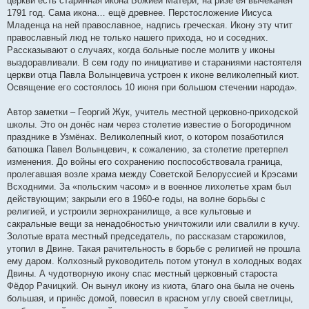
церкви есть старинная икона Божией Матери; на ризе ея вычеканен
1791 год. Сама икона… ещё древнее. Перстосложение Иисуса
Младенца на ней православное, надпись греческая. Икону эту чтит
православный люд не только нашего прихода, но и соседних.
Рассказывают о случаях, когда больные после молитв у иконы
выздоравливали. В сем году по инициативе и стараниями настоятеля
церкви отца Павла Волынцевича устроен к иконе великолепный киот.
Освящение его состоялось 10 июня при большом стечении народа».
Автор заметки – Георгий Жук, учитель местной церковно-приходской
школы. Это он донёс нам через столетие известие о Богородичном
празднике в Узмёнах. Великолепный киот, о котором позаботился
батюшка Павел Волынцевич, к сожалению, за столетие претерпел
изменения. До войны его сохранению поспособствовала граница,
пролегавшая возле храма между Советской Белоруссией и Крэсами
Всходними. За «польским часом» и в военное лихолетье храм был
действующим; закрыли его в 1960-е годы, на волне борьбы с
религией, и устроили зернохранилище, а все культовые и
сакральные вещи за ненадобностью уничтожили или свалили в кучу.
Золотые врата местный председатель, по рассказам старожилов,
утопил в Двине. Такая рачительность в борьбе с религией не прошла
ему даром. Колхозный руководитель потом утонул в холодных водах
Двины. А чудотворную икону спас местный церковный староста
Фёдор Рачицкий. Он вынул икону из киота, благо она была не очень
большая, и принёс домой, повесил в красном углу своей светлицы,