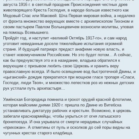
августа 1916 г. в светлый праздник Происхождения честных древ
животворящего Креста Господня, в народе больше известного как
Медовый Спас или Маковей. Шла Первая мировая война, а недалеко
от фронта множество верующих вместе с архиепископом Тихоном и
своим пастырем Павлом Волынцевичем возносили молитвы, уповая
на помощь Всевышнего.
Пройдёт год, и наступит «великий Октябрь 1917-го», и сам народ
уготовит невиданные доселе тяжелейшие испытания огромной
стране. И будущий патриарх предаст анафеме новую власть, и
станет новомучеником Российским. Но это будет потом... А сейчас,
как бы предчувствуя это и в назидание, владыка обратился к
верующим с призывом любить свою Церковь и хранить веру
православную всегда. И было освящение вод быстротечной Двины, и
«цыганский» дождик прекратился при мощном гласе тропаря «Спаси,
Господи, люди Твоя», и множество лепестков роз из нежных детских
рук устлали путь архипастыря…
Узмёнская Богородица помнила и грохот орудий красной флотилии,
которая майскими днями 1920 г. пришла по Двине из Витебска
устанавливать диктатуру рабочих и крестьян. Возможно, в церковь
забегали красноармейцы, чтобы укрыться от огня латышского
бронепоезда. И она укрывала от смерти нерадивых случайных
«прихожан». А отметины от пуль и осколков до сей поры видны на
чугунных крестах старого кладбища.