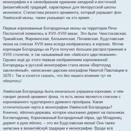
иконографии и в своеобразном единении западной и восточной
(византийской) традиций, характерных для белорусской школы
иконописи. Стилистика резного орнамента, который украшает фон
Узмёнской иконы, также указывает на это время…
Первые коронованные Богородичные иконы на территории Речи
Посполитой появились в XVII–XVIII веках. Это были: Ченстоховская,
Тракайская, Жировичская, Белыничская, Почаевская. Будславская
икона на списках XVIII века всегда изображалась в коронах. Мотив
коронации Богородицы на Руси получил большое распространение в
XVIII столетии, в так называемый век «бабского царствования».
Однако ещё до этого первым изображением коронованной
Богородицы в русской иконографии стала икона «Вертоград
заключённый», написанная царским изографом Никитой Павловцем в
1670 г. Так и хочется сказать, что без нашего влияния тут не
обошлось!
Узмёнская Богородица была изначально украшена коронами, о чём
говорит резной орнамент фона, то есть икона является списком с
коронованного чудотворного древнего прообраза. Какая
отличительная черта в иконографии Узмёнской Богородицы?
Конечно, яблочко-держава, которое изысканно держит на пальчиках
Богомладенец. Коронованный Богородичный образ, где Младенец
держит в руке яблоко, – это же Будславская икона! Она также
написана в византийской традиции и иконографии. Вроде всё