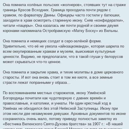
Она помнила холёных польских «жолнеров», стоявших тут на страже
границы Крэсов Всходних. Граница проходила почти рядом с
храмом, по фарватеру Двины. Офицеры часто гостили у батюшки,
заходили в храм осмотреть старинную икону. Сняв «конфедератки»,
читали «пацеры». Она казалась им почти родной и своими двумя
коронами напоминала Остробрамскую «Матку Боску» из Вильны.
Она помнила и немецких солдат в серо-зелёной форме.
Удивительно, что её не увезла «айнзацкоманда», которая шарила по
всем оккупированным храмам и музеям, выискивая культурные
ценности. Видимо, не предполагали, что в такой глуши у белорусов
может скрываться что-то ценное.
Она помнила и закрытие храма, и тихие молитвы в доме церковного
старосты. И вот она вновь стоит в том же киоте, а все земные
страсти лежат попранными у образа…
По воспоминаниям местных старожилов, икону Узмёнской
Богородицы почитали как чудотворную с давних времён и
православные, и католики, и униаты. Ни один крестный ход в
Узмёнах не обходился без этой Небесной Заступницы. Икону при
этом несли две незамужние девушки. Архивных документов по иконе
сохранилось очень мало, потому приведу полностью заметку из
«Вестника Виленского Свято-Духова братства» за 1907 г.: «В нашей