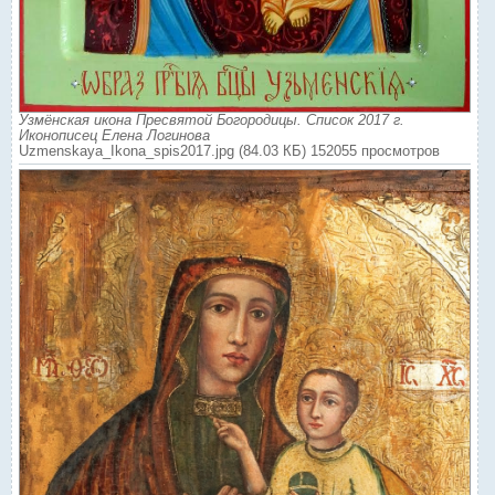
Узмёнская икона Пресвятой Богородицы. Список 2017 г.
Иконописец Елена Логинова
Uzmenskaya_Ikona_spis2017.jpg (84.03 КБ) 152055 просмотров