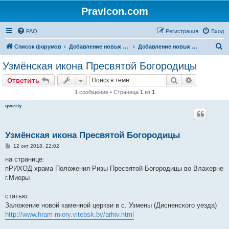
PravIcon.com
FAQ
Регистрация
Вход
П
Список форумов
Добавление новых икон/святых на сайт (архив)
Добавление новых икон Богородицы на сайт
о
Узмёнская икона Пресвятой Богородицы
и
Поиск
Расширен
Ответить
с
1 сообщение • Страница
1
из
1
к
qwerty
Узмёнская икона Пресвятой Богородицы
С
12 окт 2018, 22:02
о
о
на странице:
б
пРИХОД храма Положения Ризы Пресвятой Богородицы во Влахерне
щ
е
г.Миоры
н
и
е
статью:
Заложение новой каменной церкви в c. Узмены (Дисненского уезда)
http://www.hram-miory.vitebsk.by/arhiv.html