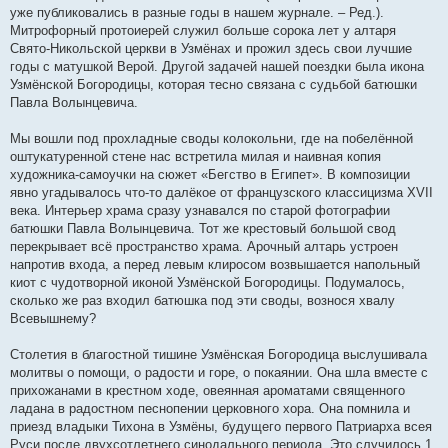
уже публиковались в разные годы в нашем журнале. – Ред.).
Митрофорный протоиерей служил больше сорока лет у алтаря
Свято-Никольской церкви в Узмёнах и прожил здесь свои лучшие
годы с матушкой Верой. Другой задачей нашей поездки была икона
Узмёнской Богородицы, которая тесно связана с судьбой батюшки
Павла Волынцевича.
Мы вошли под прохладные своды колокольни, где на побелённой
оштукатуренной стене нас встретила милая и наивная копия
художника-самоучки на сюжет «Бегство в Египет». В композиции
явно угадывалось что-то далёкое от французского классицизма XVII
века. Интерьер храма сразу узнавался по старой фотографии
батюшки Павла Волынцевича. Тот же крестовый большой свод
перекрывает всё пространство храма. Арочный алтарь устроен
напротив входа, а перед левым клиросом возвышается напольный
киот с чудотворной иконой Узмёнской Богородицы. Подумалось,
сколько же раз входил батюшка под эти своды, вознося хвалу
Всевышнему?
Столетия в благостной тишине Узмёнская Богородица выслушивала
молитвы о помощи, о радости и горе, о покаянии. Она шла вместе с
прихожанами в крестном ходе, овеянная ароматами священного
ладана в радостном песнопении церковного хора. Она помнила и
приезд владыки Тихона в Узмёны, будущего первого Патриарха всея
Руси после двухсотлетнего синодального периода. Это случилось 1