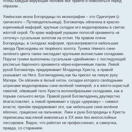
чтобы каждый верующий человек мог прийти и помолиться перед
образом…
Узмёнская икона Богородицы по иконографии – это Одигитрия (с
греческого – Путеводительница). Богоматерь облачена в красно-
коричневый мафорий; крупные складки его моделированы в светах
жёлтой охрой. По краю мафорий украшен полосой орнамента «в
сеточку» сусальным золотом на отлип. На правом плече
Богородицы, в складках мафория, просматривается небольшая
звезда Приснодевы из творёного золота. Туника тёмного сине-
зелёного цвета также ниспадает крупными волнистыми складками.
Поручи туники выполнены сусальным «двойником» с последующей
росписью барочного орнамента чёрно-коричневым лаком. Левой
рукой Богоматерь придерживает Младенца Христа, а правой
указывает на Него. Богомладенец как бы присел на левую руку
Матери. Он облачён в белый хитон, складки которого свободными
штрихами моделированы сине-зелёной темперой, и в жёлто-охристый
гиматий, обвивший тело Христа волнообразными складками, как в
порыве сильного ветра. Правой рукой Богомладенец двуперстно
благословляет, а левой прижимает к груди «державу» – символ
власти; причём придерживает его, как небольшое сине-зелёное
яблочко, грациозно на пальчиках. Лики и руки Богородицы и Христа
переписаны масляной живописью в ХХ веке без многослойных
лессировок. Видно, что работал не профессионал, а самоучка,
правда, со старанием.