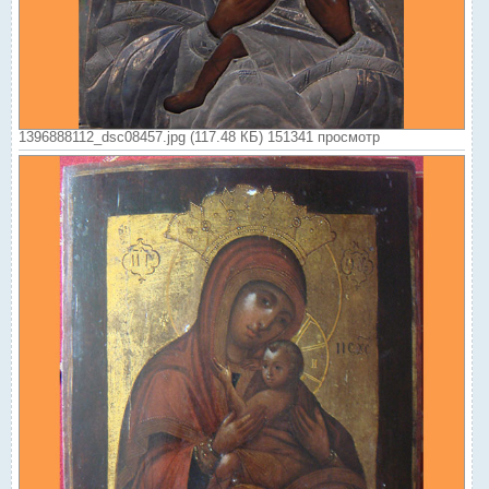
1396888112_dsc08457.jpg (117.48 КБ) 151341 просмотр