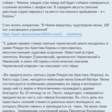
соборе г. Нежина, каждое утро перед ней будет соборно совершаться
служение молебна с акафистом. В середине августа святыню
крестным ходом перенесут на место постоянного пребывания – в г.
Борзны."
Стал искать конкретнее, "В Нежин вернулась чудотворная икона, 100
лет считавшаяся утраченной"
https://spzh.news/ru/news/54810-v-nezhi ... trachennoj
"С давних времен чтимая святыня черниговской земли находилась в
храме Рождества Христова Борзны и прославилась
многочисленными чудесами исцеления. Известный историк
святитель Филарет (Гумилевский), архиепископ Черниговский и
Нежинский, в книге «Историко-статистическое описание
Черниговской епархии» так описывает этот образ:
«Въ придела всехъ святыхъ (храм Рождества Христова г.Борзны), въ
Киото подъ Сене, находится небольшая икона Божьей Матери. Икона
эта пользуется особеннымъ уважениемъ въ народ и молящихся
предъ ней съ верою и благоговениемъ награждаетъ дарами
благодати. Въ 10 пятницу по св. Пасхе, каждогодно, совершается
празднества въ честь сего образа Богоматери. Въ этотъ день изъ
окрестныхъ селений стекается довольно много молящихся, изъ
которыхъ Многие говеютъ и причащаются св. таинъ. На иконе такая
надпись: "изображение чудотворной иконы Пресвятыя Богородицы