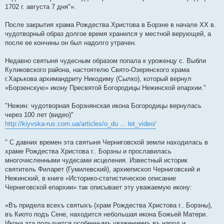
1702 г. августа 7 дня"».
После закрытия храма Рождества Христова в Борзне в начале ХХ в.
чудотворный образ долгое время хранился у местной верующей, а
после ее кончины он был надолго утрачен.
Недавно святыня чудесным образом попала к уроженцу с. Выбли
Куликовского района, настоятелю Свято-Озерянского храма
г.Харькова архимандриту Никодиму (Сылко), который вернул
«Борзенскую» икону Пресвятой Богородицы Нежинской епархии."
"Нежин: чудотворная Борзнянская икона Богородицы вернулась
через 100 лет (видео)"
http://kiyvska-rus.com.ua/articles/o_du ... let_video/
" С давних времен эта святыня Черниговской земли находилась в
храме Рождества Христова г.. Борзны и прославилась
многочисленными чудесами исцеления. Известный историк
святитель Филарет (Гумилевский), архиепископ Черниговский и
Нежинский, в книге «Историко-статистическое описание
Черниговской епархии» так описывает эту уважаемую икону:
«Въ придела всехъ святыхъ (храм Рождества Христова г.. Борзны),
въ Киото подъ Сене, находится небольшая икона Божьей Матери.
Икона эта пользуется особеннымъ уважениемъ въ народ и