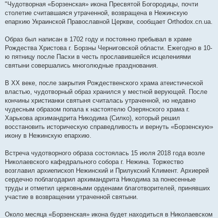
"Чудотворная «Борзенская» икона Пресвятой Богородицы, почти
столетие считавшаяся утраченной, возвращена в Нежинскую
епархию Украинской Православной Церкви, сообщает Orthodox.cn.ua.
Образ был написан в 1702 году и постоянно пребывал в храме
Рождества Христова г. Борзны Черниговской области. Ежегодно в 10-
ю пятницу после Пасхи в честь прославившейся исцелениями
святыни совершались многолюдные празднования.
В ХХ веке, после закрытия Рождественского храма атеистической
властью, чудотворный образ хранился у местной верующей. После
кончины христианки святыня считалась утраченной, но недавно
чудесным образом попала к настоятелю Озерянского храма г.
Харькова архимандрита Никодима (Силко), который решил
восстановить историческую справедливость и вернуть «Борзенскую»
икону в Нежинскую епархию.
Встреча чудотворного образа состоялась 15 июля 2018 года возле
Николаевского кафедрального собора г. Нежина. Торжество
возглавил архиепископ Нежинский и Прилукский Климент. Архиерей
сердечно поблагодарил архимандрита Никодима за понесенные
труды и отметил церковными орденами благотворителей, принявших
участие в возвращении утраченной святыни.
Около месяца «Борзенская» икона будет находиться в Николаевском