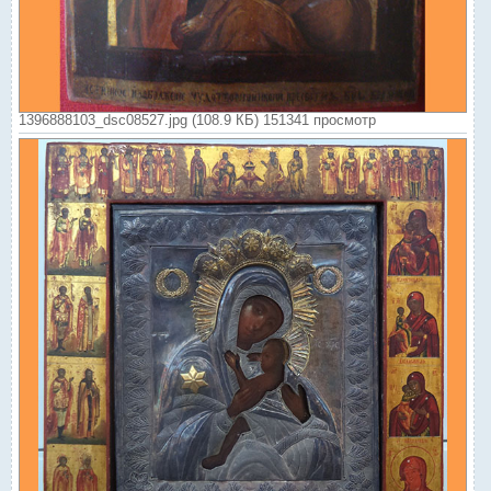
1396888103_dsc08527.jpg (108.9 КБ) 151341 просмотр