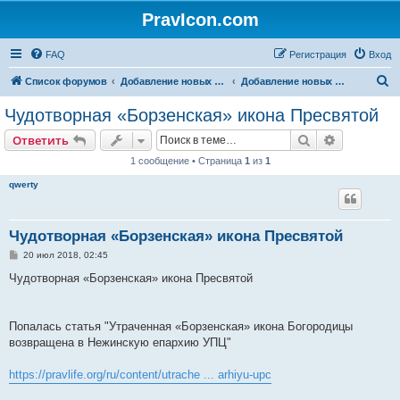
PravIcon.com
FAQ
Регистрация
Вход
П
Список форумов
Добавление новых икон/святых на сайт (архив)
Добавление новых икон Богородицы на сайт
о
Чудотворная «Борзенская» икона Пресвятой
и
Поиск
Расширен
Ответить
с
1 сообщение • Страница
1
из
1
к
qwerty
Чудотворная «Борзенская» икона Пресвятой
С
20 июл 2018, 02:45
о
о
Чудотворная «Борзенская» икона Пресвятой
б
щ
е
н
Попалась статья "Утраченная «Борзенская» икона Богородицы
и
е
возвращена в Нежинскую епархию УПЦ"
https://pravlife.org/ru/content/utrache ... arhiyu-upc