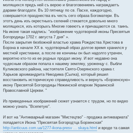
молящихся предъ ней съ верою и благоговениемъ награждаетъ
дарами благодати. Въ 10 пятницу по св. Пасхе, каждогодно,
совершается празднества въ честь сего образа Богоматери. Въ
этотъ день изъ окрестныхъ селений стекается довольно много
молящихся, изъ которыхъ Многие говеютъ и причащаются св. таинъ.
На иконе такая надпись: "изображение чудотворной иконы Пресвятыя
Богородицы 1702 г. августа 7 дня" ».
После закрытия безбожной властью храма Рождества Христова в
Борзна в начале ХХ в. чудотворный образ долгое время хранился у
местной христианки, а после ее кончины он был надолго утрачен,
вероятно кто-то из ее родных продал икону. И вот недавно она
чудесным образом попала к нашему земляку, уроженцу с. Выбли
Куликовского района, настоятеля Свято-Озерянского храма г.
Харьков архимандрита Никодима (Сылка), который решил
восстановить историческую справедливость и вернуть «Борзенскую»
икону Пресвятой Богородицы Нежинской епархии Украинской
Православной Церкви. "
Из приведенных изображений сюжет узнается с трудом, но по видео
можно узнать "Всепетую".
И вот на "Антикварный магазин "Мистецтво" - продажа антиквариата"
попадается Икона "Пресвятая Богородтца Борзенская"
http://anticuus.com.ua/1277-ikona-presv ... skaya.html
и вроде та самая