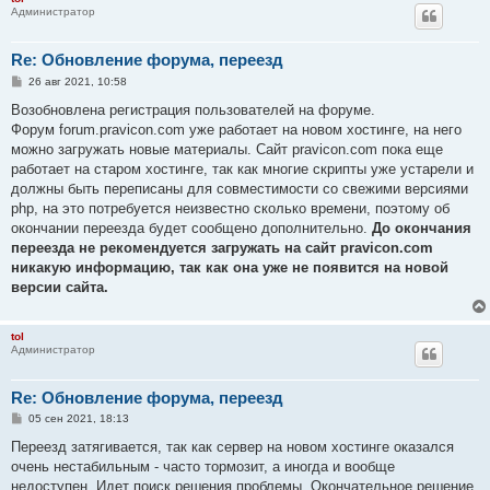
Администратор
Re: Обновление форума, переезд
С
26 авг 2021, 10:58
о
о
Возобновлена регистрация пользователей на форуме.
б
Форум forum.pravicon.com уже работает на новом хостинге, на него
щ
е
можно загружать новые материалы. Сайт pravicon.com пока еще
н
работает на старом хостинге, так как многие скрипты уже устарели и
и
е
должны быть переписаны для совместимости со свежими версиями
php, на это потребуется неизвестно сколько времени, поэтому об
окончании переезда будет сообщено дополнительно.
До окончания
переезда не рекомендуется загружать на сайт pravicon.com
никакую информацию, так как она уже не появится на новой
версии сайта.
tol
Администратор
Re: Обновление форума, переезд
С
05 сен 2021, 18:13
о
о
Переезд затягивается, так как сервер на новом хостинге оказался
б
очень нестабильным - часто тормозит, а иногда и вообще
щ
е
недоступен. Идет поиск решения проблемы. Окончательное решение