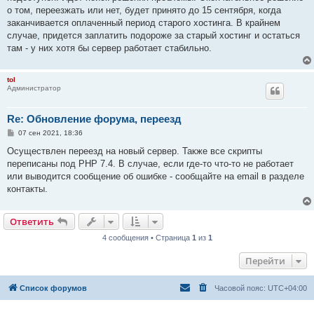
н
о том, переезжать или нет, будет принято до 15 сентября, когда
и
е
заканчивается оплаченный период старого хостинга. В крайнем
случае, придется заплатить подороже за старый хостинг и остаться
там - у них хотя бы сервер работает стабильно.
tol
Администратор
Re: Обновление форума, переезд
С
07 сен 2021, 18:36
о
о
Осуществлен переезд на новый сервер. Также все скрипты
б
переписаны под PHP 7.4. В случае, если где-то что-то не работает
щ
е
или выводится сообщение об ошибке - сообщайте на email в разделе
н
контакты.
и
е
Ответить
4 сообщения • Страница
1
из
1
Перейти
Список форумов
Часовой пояс:
UTC+04:00