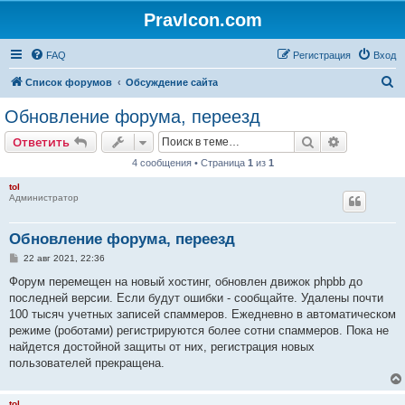
PravIcon.com
FAQ
Регистрация
Вход
П
Список форумов
Обсуждение сайта
о
Обновление форума, переезд
и
Поиск
Расширен
Ответить
с
4 сообщения • Страница
1
из
1
к
tol
Администратор
Обновление форума, переезд
С
22 авг 2021, 22:36
о
о
Форум перемещен на новый хостинг, обновлен движок phpbb до
б
последней версии. Если будут ошибки - сообщайте. Удалены почти
щ
е
100 тысяч учетных записей спаммеров. Ежедневно в автоматическом
н
режиме (роботами) регистрируются более сотни спаммеров. Пока не
и
е
найдется достойной защиты от них, регистрация новых
пользователей прекращена.
tol