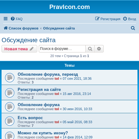
PravIcon.com
FAQ
Регистрация
Вход
П
Список форумов
Обсуждение сайта
о
Обсуждение сайта
и
Поиск
Расширенный пои
Новая тема
с
20 тем • Страница
1
из
1
к
Темы
Обновление форума, переезд
Последнее сообщение
tol
«
07 сен 2021, 18:36
Ответы:
3
Регистрация на сайте
Последнее сообщение
tol
«
15 авг 2016, 23:14
Ответы:
2
Обновление форума
Последнее сообщение
tol
«
30 июн 2016, 10:33
Есть вопрос
Последнее сообщение
tol
«
05 май 2016, 08:33
Ответы:
7
Можно ли купить икону?
Последнее сообщение
tol
«
14 фев 2014, 12:09