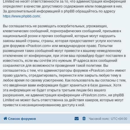
Limited не несёт ответственности за то, что администрация конференций
определяет в качестве допустимого содержания и/или поведения в них.
За дополнительной информацией о phpBB обращайтесь по адресу
https://www.phpbb.com/
.
Вы соглашаетесь не размещать оскорбительных, угрожающих,
клеветнических сообщений, порнографических сообщений, призывов к
национальной розни и прочих сообщений, которые могут нарушить
законы вашей страны, страны, которая предоставляет услуги хостинга
для форумов «PravIcon.com» или международное право. Попытки
размещения таких сообщений могут привести к вашему немедленному
отключению от конференции, при этом ваш провайдер будет поставлен в
известность, если мы сочтём это нужным. IP-адреса всех сообщений
сохраняются для возможности проведения такой политики. Вы
соглашаетесь с тем, что администраторы форумов «PravIcon.com» имеют
право удалить, отредактировать, перенести или закрыть любую тему в
любое время по своему усмотрению. Как пользователь вы согласны с тем,
что введённая вами информация будет храниться в базе данных. Хотя
эта информация не будет открыта третьим лицам без вашего
разрешения, ни администрация конференции «PravIcon.com», ни phpBB
Limited не может быть ответственна за действия хакеров, которые могут
привести к несанкционированному доступу к ней.
Список форумов
Часовой пояс:
UTC+04:00