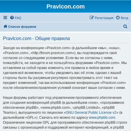
PravIcon.com
FAQ
Регистрация
Вход
П
Список форумов
о
PravIcon.com - Общие правила
и
с
Заходя на конференцию «PravIcon.com» (в дальнейшем «мы», «наш»,
«PravIcon.com», «http://forum.pravicon.com»), вы подтверждаете своё
к
согласие со следующими условиями. Если вы не согласны с ними,
пожалуйста, не заходите и не пользуйтесь форумами «PravIcon.com». Мы
оставляем за собой право изменять эти правила в любое время и
сделаем всё возможное, чтобы уведомить вас об этом, однако с вашей
стороны было бы разумным регулярно просматривать этот текст на
предмет изменений, так как использование конференции «PravIcon.com»
после обновления/исправления условий означает ваше согласие с ними.
Наши форумы работают под управлением программного обеспечения
для создания конференций phpBB (в дальнейшем «они», «программное
обеспечение phpBB», «www.phpbb.com», «phpBB Limited», «phpBB
Teams»), выпущенного по лицензии «
GNU General Public License v2
» (в
дальнейшем «GPL»). Скачать его можно по адресу
www.phpbb.com
.
Ограничения лицензии GPL для программного обеспечения phpBB строго
связаны с организацией и поддержкой интернет-конференций, и phpBB