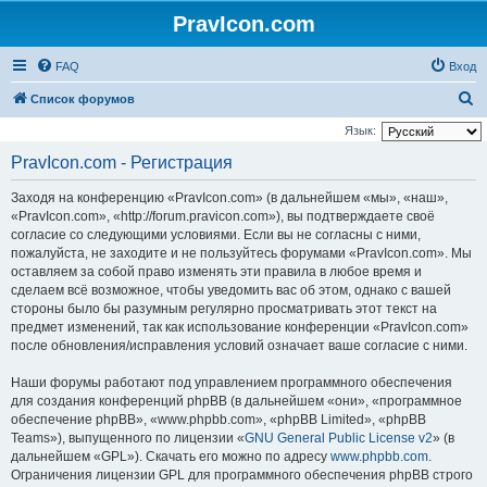
PravIcon.com
FAQ
Вход
П
Список форумов
о
Язык:
и
PravIcon.com - Регистрация
с
Заходя на конференцию «PravIcon.com» (в дальнейшем «мы», «наш»,
к
«PravIcon.com», «http://forum.pravicon.com»), вы подтверждаете своё
согласие со следующими условиями. Если вы не согласны с ними,
пожалуйста, не заходите и не пользуйтесь форумами «PravIcon.com». Мы
оставляем за собой право изменять эти правила в любое время и
сделаем всё возможное, чтобы уведомить вас об этом, однако с вашей
стороны было бы разумным регулярно просматривать этот текст на
предмет изменений, так как использование конференции «PravIcon.com»
после обновления/исправления условий означает ваше согласие с ними.
Наши форумы работают под управлением программного обеспечения
для создания конференций phpBB (в дальнейшем «они», «программное
обеспечение phpBB», «www.phpbb.com», «phpBB Limited», «phpBB
Teams»), выпущенного по лицензии «
GNU General Public License v2
» (в
дальнейшем «GPL»). Скачать его можно по адресу
www.phpbb.com
.
Ограничения лицензии GPL для программного обеспечения phpBB строго