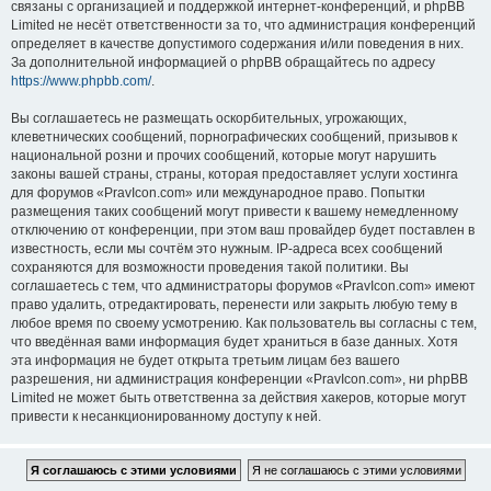
связаны с организацией и поддержкой интернет-конференций, и phpBB
Limited не несёт ответственности за то, что администрация конференций
определяет в качестве допустимого содержания и/или поведения в них.
За дополнительной информацией о phpBB обращайтесь по адресу
https://www.phpbb.com/
.
Вы соглашаетесь не размещать оскорбительных, угрожающих,
клеветнических сообщений, порнографических сообщений, призывов к
национальной розни и прочих сообщений, которые могут нарушить
законы вашей страны, страны, которая предоставляет услуги хостинга
для форумов «PravIcon.com» или международное право. Попытки
размещения таких сообщений могут привести к вашему немедленному
отключению от конференции, при этом ваш провайдер будет поставлен в
известность, если мы сочтём это нужным. IP-адреса всех сообщений
сохраняются для возможности проведения такой политики. Вы
соглашаетесь с тем, что администраторы форумов «PravIcon.com» имеют
право удалить, отредактировать, перенести или закрыть любую тему в
любое время по своему усмотрению. Как пользователь вы согласны с тем,
что введённая вами информация будет храниться в базе данных. Хотя
эта информация не будет открыта третьим лицам без вашего
разрешения, ни администрация конференции «PravIcon.com», ни phpBB
Limited не может быть ответственна за действия хакеров, которые могут
привести к несанкционированному доступу к ней.