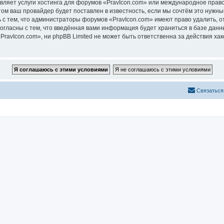
вляет услуги хостинга для форумов «PravIcon.com» или международное прав
м ваш провайдер будет поставлен в известность, если мы сочтём это нужны
 с тем, что администраторы форумов «PravIcon.com» имеют право удалить, о
согласны с тем, что введённая вами информация будет храниться в базе дан
avIcon.com», ни phpBB Limited не может быть ответственна за действия хак
Связаться