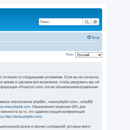
Поиск
Расширенный по
Вход
Язык:
оё согласие со следующими условиями. Если вы не согласны
ое время и сделаем всё возможное, чтобы уведомить вас об
онференции «PravIcon.com» после обновления/исправления
ммное обеспечение phpBB», «www.phpbb.com», «phpBB
есу
www.phpbb.com
. Ограничения лицензии GPL для
ственности за то, что администрация конференций
есу
https://www.phpbb.com/
.
циональной розни и прочих сообщений, которые могут