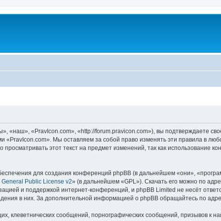
, «наш», «PravIcon.com», «http://forum.pravicon.com»), вы подтверждаете св
ми «PravIcon.com». Мы оставляем за собой право изменять эти правила в люб
о просматривать этот текст на предмет изменений, так как использование к
еспечения для создания конференций phpBB (в дальнейшем «они», «програ
General Public License v2
» (в дальнейшем «GPL»). Скачать его можно по адр
зацией и поддержкой интернет-конференций, и phpBB Limited не несёт ответ
ведения в них. За дополнительной информацией о phpBB обращайтесь по адр
их, клеветнических сообщений, порнографических сообщений, призывов к на