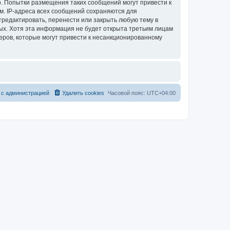
о. Попытки размещения таких сообщений могут привести к
м. IP-адреса всех сообщений сохраняются для
тредактировать, перенести или закрыть любую тему в
ных. Хотя эта информация не будет открыта третьим лицам
еров, которые могут привести к несанкционированному
 с администрацией
Удалить cookies
Часовой пояс:
UTC+04:00