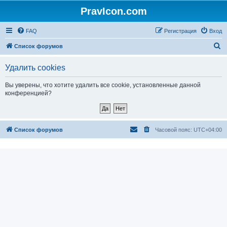
PravIcon.com
FAQ
Регистрация
Вход
П
Список форумов
о
Удалить cookies
и
с
Вы уверены, что хотите удалить все cookie, установленные данной
конференцией?
к
Список форумов
Часовой пояс:
UTC+04:00