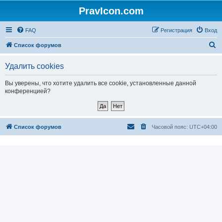
PravIcon.com
FAQ
Регистрация
Вход
П
Список форумов
о
Удалить cookies
и
с
Вы уверены, что хотите удалить все cookie, установленные данной
конференцией?
к
Список форумов
Часовой пояс:
UTC+04:00