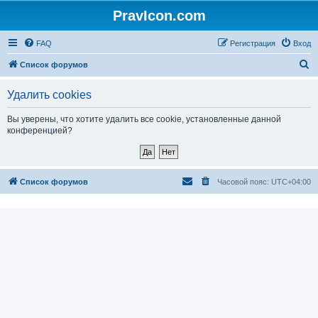
PravIcon.com
FAQ
Регистрация
Вход
П
Список форумов
о
Удалить cookies
и
с
Вы уверены, что хотите удалить все cookie, установленные данной
конференцией?
к
Список форумов
Часовой пояс:
UTC+04:00