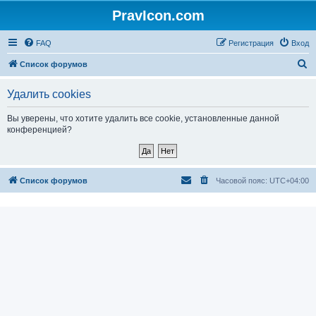
PravIcon.com
FAQ
Регистрация
Вход
П
Список форумов
о
Удалить cookies
и
с
Вы уверены, что хотите удалить все cookie, установленные данной
конференцией?
к
Список форумов
Часовой пояс:
UTC+04:00