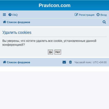
PravIcon.com
FAQ
Регистрация
Вход
П
Список форумов
о
Удалить cookies
и
с
Вы уверены, что хотите удалить все cookie, установленные данной
конференцией?
к
Список форумов
Часовой пояс:
UTC+04:00