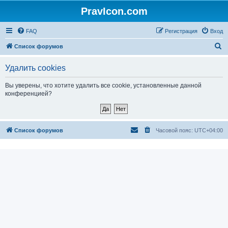
PravIcon.com
FAQ
Регистрация
Вход
П
Список форумов
о
Удалить cookies
и
с
Вы уверены, что хотите удалить все cookie, установленные данной
конференцией?
к
Список форумов
Часовой пояс:
UTC+04:00