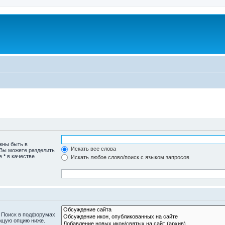
жны быть в
Искать все слова
 Вы можете разделить
те
*
в качестве
Искать любое слово/поиск с языком запросов
. Поиск в подфорумах
ющую опцию ниже.