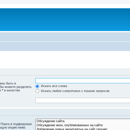
жны быть в
Искать все слова
 Вы можете разделить
те
*
в качестве
Искать любое слово/поиск с языком запросов
. Поиск в подфорумах
ющую опцию ниже.