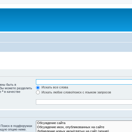
жны быть в
Искать все слова
 Вы можете разделить
те
*
в качестве
Искать любое слово/поиск с языком запросов
. Поиск в подфорумах
ющую опцию ниже.