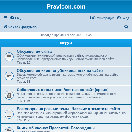
PravIcon.com
FAQ
Регистрация
Вход
П
Список форумов
о
Текущее время: 09 авг 2026, 11:45
и
Форум
с
Обсуждение сайта
к
Обсуждение технической реализации сайта, информация о
нововведениях, предложения по улучшению функционала сайта.
Темы:
20
Обсуждение икон, опубликованных на сайте
Здесь можно обсудить иконы, которые уже опубликованы на сайте
pravicon.com
Темы:
66
Добавление новых икон/святых на сайт (архив)
В настоящее время добавление разделов на сайт возможно после
регистрации на сайте pravicon.com из личного кабинета.
Темы:
96
Разговоры на разные темы, близкие к тематике сайта
Все, что связано с иконографией и православной церковной жизнью, но
не подходит к другим разделам форума - сюда.
Темы:
68
Книги об иконах Пресвятой Богородицы