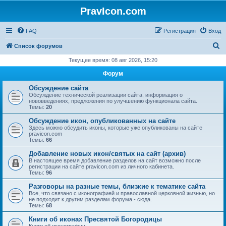
PravIcon.com
FAQ
Регистрация
Вход
П
Список форумов
о
Текущее время: 08 авг 2026, 15:20
и
Форум
с
Обсуждение сайта
к
Обсуждение технической реализации сайта, информация о
нововведениях, предложения по улучшению функционала сайта.
Темы:
20
Обсуждение икон, опубликованных на сайте
Здесь можно обсудить иконы, которые уже опубликованы на сайте
pravicon.com
Темы:
66
Добавление новых икон/святых на сайт (архив)
В настоящее время добавление разделов на сайт возможно после
регистрации на сайте pravicon.com из личного кабинета.
Темы:
96
Разговоры на разные темы, близкие к тематике сайта
Все, что связано с иконографией и православной церковной жизнью, но
не подходит к другим разделам форума - сюда.
Темы:
68
Книги об иконах Пресвятой Богородицы