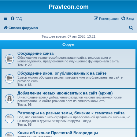
PravIcon.com
FAQ
Регистрация
Вход
П
Список форумов
о
Текущее время: 07 авг 2026, 13:21
и
Форум
с
Обсуждение сайта
к
Обсуждение технической реализации сайта, информация о
нововведениях, предложения по улучшению функционала сайта.
Темы:
20
Обсуждение икон, опубликованных на сайте
Здесь можно обсудить иконы, которые уже опубликованы на сайте
pravicon.com
Темы:
66
Добавление новых икон/святых на сайт (архив)
В настоящее время добавление разделов на сайт возможно после
регистрации на сайте pravicon.com из личного кабинета.
Темы:
96
Разговоры на разные темы, близкие к тематике сайта
Все, что связано с иконографией и православной церковной жизнью, но
не подходит к другим разделам форума - сюда.
Темы:
68
Книги об иконах Пресвятой Богородицы