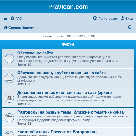
PravIcon.com
FAQ
Регистрация
Вход
П
Список форумов
о
Текущее время: 06 авг 2026, 03:06
и
Форум
с
Обсуждение сайта
к
Обсуждение технической реализации сайта, информация о
нововведениях, предложения по улучшению функционала сайта.
Темы:
20
Обсуждение икон, опубликованных на сайте
Здесь можно обсудить иконы, которые уже опубликованы на сайте
pravicon.com
Темы:
66
Добавление новых икон/святых на сайт (архив)
В настоящее время добавление разделов на сайт возможно после
регистрации на сайте pravicon.com из личного кабинета.
Темы:
96
Разговоры на разные темы, близкие к тематике сайта
Все, что связано с иконографией и православной церковной жизнью, но
не подходит к другим разделам форума - сюда.
Темы:
68
Книги об иконах Пресвятой Богородицы