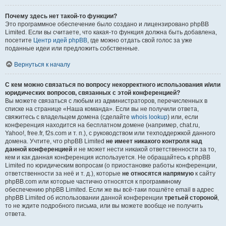
Почему здесь нет такой-то функции?
Это программное обеспечение было создано и лицензировано phpBB
Limited. Если вы считаете, что какая-то функция должна быть добавлена,
посетите
Центр идей phpBB
, где можно отдать свой голос за уже
поданные идеи или предложить собственные.
Вернуться к началу
С кем можно связаться по вопросу некорректного использования и/или
юридических вопросов, связанных с этой конференцией?
Вы можете связаться с любым из администраторов, перечисленных в
списке на странице «Наша команда». Если вы не получили ответа,
свяжитесь с владельцем домена (сделайте
whois lookup
) или, если
конференция находится на бесплатном домене (например, chat.ru,
Yahoo!, free.fr, f2s.com и т. п.), с руководством или техподдержкой данного
домена. Учтите, что phpBB Limited
не имеет никакого контроля над
данной конференцией
и не может нести никакой ответственности за то,
кем и как данная конференция используется. Не обращайтесь к phpBB
Limited по юридическим вопросам (о приостановке работы конференции,
ответственности за неё и т. д.), которые
не относятся напрямую
к сайту
phpBB.com или которые частично относятся к программному
обеспечению phpBB Limited. Если же вы всё-таки пошлёте email в адрес
phpBB Limited об использовании данной конференции
третьей стороной
,
то не ждите подробного письма, или вы можете вообще не получить
ответа.