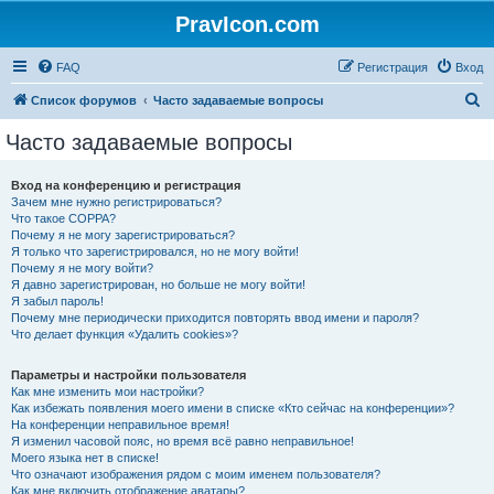
PravIcon.com
FAQ
Регистрация
Вход
П
Список форумов
Часто задаваемые вопросы
о
Часто задаваемые вопросы
и
с
Вход на конференцию и регистрация
Зачем мне нужно регистрироваться?
к
Что такое COPPA?
Почему я не могу зарегистрироваться?
Я только что зарегистрировался, но не могу войти!
Почему я не могу войти?
Я давно зарегистрирован, но больше не могу войти!
Я забыл пароль!
Почему мне периодически приходится повторять ввод имени и пароля?
Что делает функция «Удалить cookies»?
Параметры и настройки пользователя
Как мне изменить мои настройки?
Как избежать появления моего имени в списке «Кто сейчас на конференции»?
На конференции неправильное время!
Я изменил часовой пояс, но время всё равно неправильное!
Моего языка нет в списке!
Что означают изображения рядом с моим именем пользователя?
Как мне включить отображение аватары?