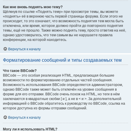
Как мне вновь поднять мою тему?
Щёлкнув по ссылке «Поднять тему» при просмотре темы, вы можете
«поднять» её в верхнюю часть первой страницы форума. Если этого не
происходит, то это означает, что возможность поднятия тем могла быть
отключена, или время, которое должно пройти до повторного поднятия
темы, ещё не прошло. Также можно поднять тему, просто ответив на неё,
однако удостоверьтесь, что тем самым вы не нарушаете правила
конференции, на которой находитесь.
Вернуться к началу
Форматирование сообщений и типы создаваемых тем
Что такое BBCode?
BBCode — это особая реализация HTML, предлагающая большие
возможности по форматированию отдельных частей сообщения.
Возможность использования BBCode определяется администратором,
однако BBCode также может быть отключён на уровне сообщения в
форме для его отправки. BBCode очень похож на HTML, но теги в нём
заключаются в квадратные скобки [ и ], а не в < и >. За дополнительной
информацией о BBCode обратитесь к руководству по BBCode, ссылка на
которое доступна из формы отправки сообщений.
Вернуться к началу
Могу ли я использовать HTML?