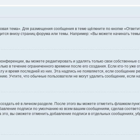
овая тема». Для размещения сообщения в теме щёлкните по кнопке «Ответит
ится внизу страниц форума или темы. Например: «Вы можете начинать темы»
конференции, вы можете редактировать и удалять только свои собственные 
ько в течение ограниченного времени после его создания. Если кто-то уже 
дату и время последней из них. Эта надпись не появляется, если сообщение 
ию. Учтите, что обычные пользователи не могут удалить сообщение, если на 
создать её в личном разделе. После этого вы можете отметить флажком пун
обавление подписи по умолчанию ко всем вашим сообщениям, сделав соотве
а это, вы сможете отменить добавление подписи в отдельных сообщениях, у