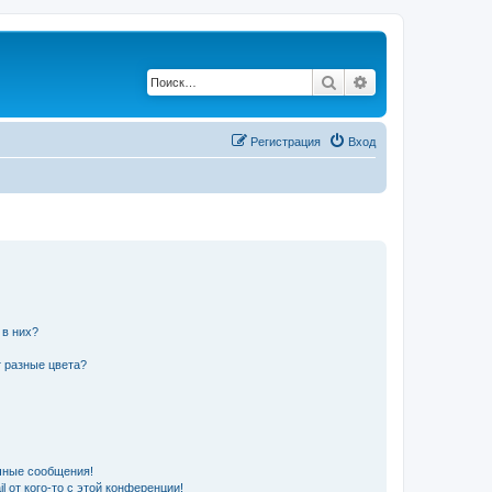
Поиск
Расширенный по
Регистрация
Вход
 в них?
 разные цвета?
чные сообщения!
 от кого-то с этой конференции!