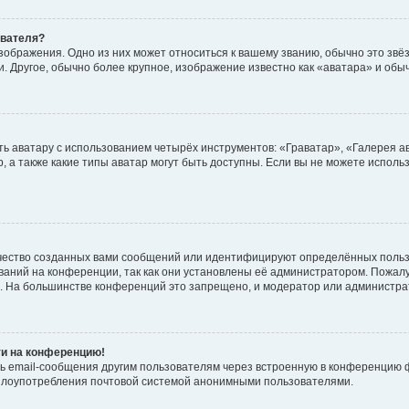
ователя?
зображения. Одно из них может относиться к вашему званию, обычно это звёзд
. Другое, обычно более крупное, изображение известно как «аватара» и обы
ь аватару с использованием четырёх инструментов: «Граватар», «Галерея а
, а также какие типы аватар могут быть доступны. Если вы не можете испол
чество созданных вами сообщений или идентифицируют определённых польз
аний на конференции, так как они установлены её администратором. Пожал
е. На большинстве конференций это запрещено, и модератор или администра
ти на конференцию!
ь email-сообщения другим пользователям через встроенную в конференцию ф
ь злоупотребления почтовой системой анонимными пользователями.