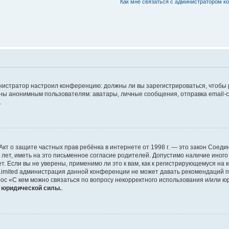
Как мне связаться с администратором 
дминистратор настроил конференцию: должны ли вы зарегистрироваться, чтобы
 анонимным пользователям: аватары, личные сообщения, отправка email-сооб
.
 или Акт о защите частных прав ребёнка в интернете от 1998 г. — это закон Со
т, иметь на это письменное согласие родителей. Допустимо наличие иного
 Если вы не уверены, применимо ли это к вам, как к регистрирующемуся на 
Limited администрация данной конференции не может давать рекомендаций 
ос «С кем можно связаться по вопросу некорректного использования и/или ю
т юридической силы.
.