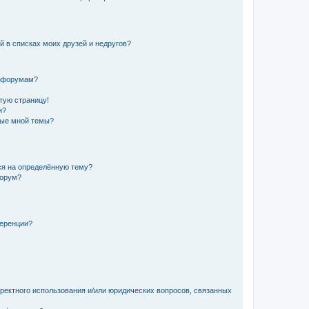
й в списках моих друзей и недругов?
и форумам?
стую страницу!
и?
ные мной темы?
ься на определённую тему?
форум?
ференции?
рректного использования и/или юридических вопросов, связанных