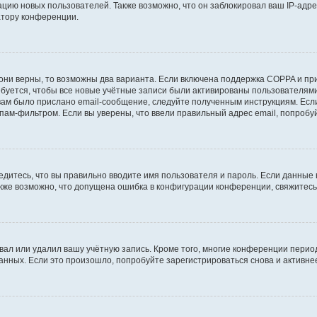
ию новых пользователей. Также возможно, что он заблокировал ваш IP-адре
атору конференции.
они верны, то возможны два варианта. Если включена поддержка COPPA и при 
уется, чтобы все новые учётные записи были активированы пользователями
ам было прислано email-сообщение, следуйте полученным инструкциям. Если
пам-фильтром. Если вы уверены, что ввели правильный адрес email, попробу
едитесь, что вы правильно вводите имя пользователя и пароль. Если данные
Также возможно, что допущена ошибка в конфигурации конференции, свяжитес
вал или удалил вашу учётную запись. Кроме того, многие конференции перио
ных. Если это произошло, попробуйте зарегистрироваться снова и активнее 