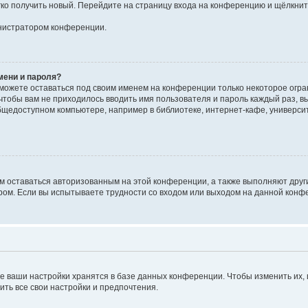
егко получить новый. Перейдите на страницу входа на конференцию и щёлкни
инистратором конференции.
мени и пароля?
сможете оставаться под своим именем на конференции только некоторое огран
 чтобы вам не приходилось вводить имя пользователя и пароль каждый раз, 
щедоступном компьютере, например в библиотеке, интернет-кафе, университе
ам оставаться авторизованным на этой конференции, а также выполняют друг
ом. Если вы испытываете трудности со входом или выходом на данной конфе
е ваши настройки хранятся в базе данных конференции. Чтобы изменить их,
ить все свои настройки и предпочтения.