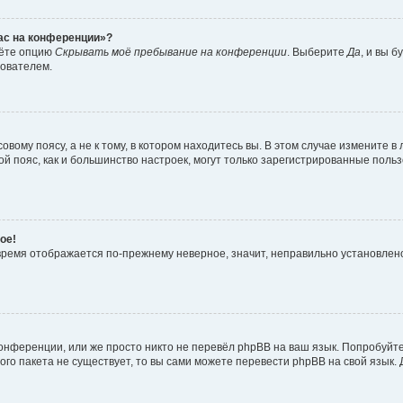
час на конференции»?
дёте опцию
Скрывать моё пребывание на конференции
. Выберите
Да
, и вы 
зователем.
вому поясу, а не к тому, в котором находитесь вы. В этом случае измените в 
овой пояс, как и большинство настроек, могут только зарегистрированные пол
ое!
о время отображается по-прежнему неверное, значит, неправильно установле
онференции, или же просто никто не перевёл phpBB на ваш язык. Попробуйт
вого пакета не существует, то вы сами можете перевести phpBB на свой язы