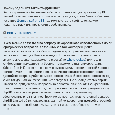
Почему здесь нет такой-то функции?
Это программное обеспечение было создано и лицензировано phpBB
Limited. Если вы считаете, что какая-то функция должна быть добавлена,
посетите
Центр идей phpBB
, где можно отдать свой голос за уже
поданные идеи или предложить собственные.
Вернуться к началу
С кем можно связаться по вопросу некорректного использования и/или
юридических вопросов, связанных с этой конференцией?
Вы можете связаться с любым из администраторов, перечисленных в
списке на странице «Наша команда». Если вы не получили ответа,
свяжитесь с владельцем домена (сделайте
whois lookup
) или, если
конференция находится на бесплатном домене (например, chat.ru,
Yahoo!, free.fr, f2s.com и т. п.), с руководством или техподдержкой данного
домена. Учтите, что phpBB Limited
не имеет никакого контроля над
данной конференцией
и не может нести никакой ответственности за то,
кем и как данная конференция используется. Не обращайтесь к phpBB
Limited по юридическим вопросам (о приостановке работы конференции,
ответственности за неё и т. д.), которые
не относятся напрямую
к сайту
phpBB.com или которые частично относятся к программному
обеспечению phpBB Limited. Если же вы всё-таки пошлёте email в адрес
phpBB Limited об использовании данной конференции
третьей стороной
,
то не ждите подробного письма, или вы можете вообще не получить
ответа.