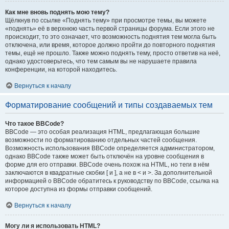
Как мне вновь поднять мою тему?
Щёлкнув по ссылке «Поднять тему» при просмотре темы, вы можете
«поднять» её в верхнюю часть первой страницы форума. Если этого не
происходит, то это означает, что возможность поднятия тем могла быть
отключена, или время, которое должно пройти до повторного поднятия
темы, ещё не прошло. Также можно поднять тему, просто ответив на неё,
однако удостоверьтесь, что тем самым вы не нарушаете правила
конференции, на которой находитесь.
Вернуться к началу
Форматирование сообщений и типы создаваемых тем
Что такое BBCode?
BBCode — это особая реализация HTML, предлагающая большие
возможности по форматированию отдельных частей сообщения.
Возможность использования BBCode определяется администратором,
однако BBCode также может быть отключён на уровне сообщения в
форме для его отправки. BBCode очень похож на HTML, но теги в нём
заключаются в квадратные скобки [ и ], а не в < и >. За дополнительной
информацией о BBCode обратитесь к руководству по BBCode, ссылка на
которое доступна из формы отправки сообщений.
Вернуться к началу
Могу ли я использовать HTML?