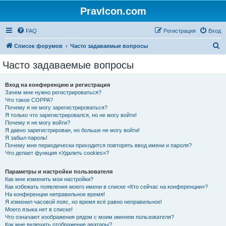
PravIcon.com
FAQ
Регистрация
Вход
П
Список форумов
Часто задаваемые вопросы
о
Часто задаваемые вопросы
и
с
Вход на конференцию и регистрация
Зачем мне нужно регистрироваться?
к
Что такое COPPA?
Почему я не могу зарегистрироваться?
Я только что зарегистрировался, но не могу войти!
Почему я не могу войти?
Я давно зарегистрирован, но больше не могу войти!
Я забыл пароль!
Почему мне периодически приходится повторять ввод имени и пароля?
Что делает функция «Удалить cookies»?
Параметры и настройки пользователя
Как мне изменить мои настройки?
Как избежать появления моего имени в списке «Кто сейчас на конференции»?
На конференции неправильное время!
Я изменил часовой пояс, но время всё равно неправильное!
Моего языка нет в списке!
Что означают изображения рядом с моим именем пользователя?
Как мне включить отображение аватары?