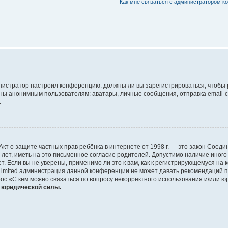
Как мне связаться с администратором 
дминистратор настроил конференцию: должны ли вы зарегистрироваться, чтобы
 анонимным пользователям: аватары, личные сообщения, отправка email-сооб
.
 или Акт о защите частных прав ребёнка в интернете от 1998 г. — это закон Со
т, иметь на это письменное согласие родителей. Допустимо наличие иного
 Если вы не уверены, применимо ли это к вам, как к регистрирующемуся на 
Limited администрация данной конференции не может давать рекомендаций 
ос «С кем можно связаться по вопросу некорректного использования и/или ю
т юридической силы.
.