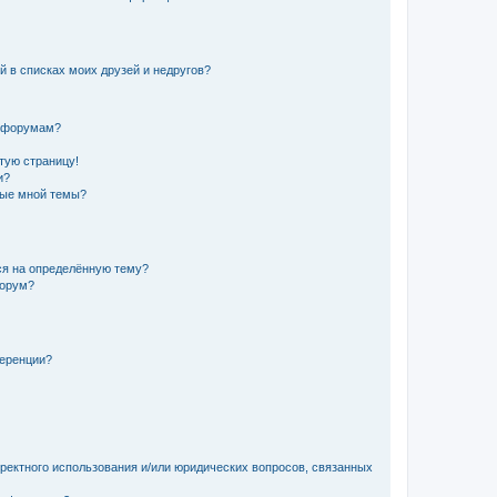
й в списках моих друзей и недругов?
и форумам?
стую страницу!
и?
ные мной темы?
ься на определённую тему?
форум?
ференции?
рректного использования и/или юридических вопросов, связанных