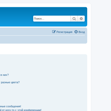
Поиск
Расширенный по
Регистрация
Вход
 в них?
 разные цвета?
чные сообщения!
 от кого-то с этой конференции!