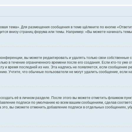
овая тема». Для размещения сообщения в теме щёлкните по кнопке «Ответит
ится внизу страниц форума или темы. Например: «Вы можете начинать темы»
конференции, вы можете редактировать и удалять только свои собственные 
ько в течение ограниченного времени после его создания. Если кто-то уже 
дату и время последней из них. Эта надпись не появляется, если сообщение 
ию. Учтите, что обычные пользователи не могут удалить сообщение, если на 
создать её в личном разделе. После этого вы можете отметить флажком пун
обавление подписи по умолчанию ко всем вашим сообщениям, сделав соотве
а это, вы сможете отменить добавление подписи в отдельных сообщениях, у