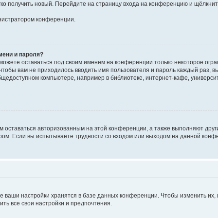
егко получить новый. Перейдите на страницу входа на конференцию и щёлкни
инистратором конференции.
мени и пароля?
сможете оставаться под своим именем на конференции только некоторое огран
 чтобы вам не приходилось вводить имя пользователя и пароль каждый раз, 
щедоступном компьютере, например в библиотеке, интернет-кафе, университе
ам оставаться авторизованным на этой конференции, а также выполняют друг
ом. Если вы испытываете трудности со входом или выходом на данной конфе
е ваши настройки хранятся в базе данных конференции. Чтобы изменить их,
ить все свои настройки и предпочтения.