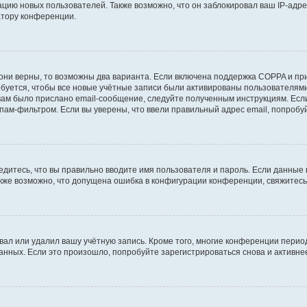
ию новых пользователей. Также возможно, что он заблокировал ваш IP-адре
атору конференции.
они верны, то возможны два варианта. Если включена поддержка COPPA и при 
уется, чтобы все новые учётные записи были активированы пользователями
ам было прислано email-сообщение, следуйте полученным инструкциям. Если
пам-фильтром. Если вы уверены, что ввели правильный адрес email, попробу
едитесь, что вы правильно вводите имя пользователя и пароль. Если данные
Также возможно, что допущена ошибка в конфигурации конференции, свяжитес
вал или удалил вашу учётную запись. Кроме того, многие конференции перио
ных. Если это произошло, попробуйте зарегистрироваться снова и активнее 