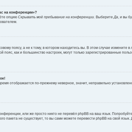
час на конференции»?
дёте опцию
Скрывать моё пребывание на конференции
. Выберите
Да
, и вы 
зователем.
вому поясу, а не к тому, в котором находитесь вы. В этом случае измените в 
овой пояс, как и большинство настроек, могут только зарегистрированные пол
ое!
о время отображается по-прежнему неверное, значит, неправильно установле
онференции, или же просто никто не перевёл phpBB на ваш язык. Попробуйт
вого пакета не существует, то вы сами можете перевести phpBB на свой язы