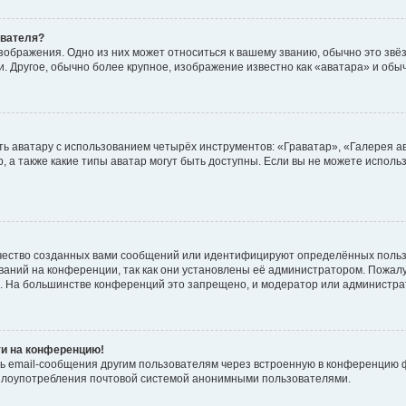
ователя?
зображения. Одно из них может относиться к вашему званию, обычно это звёзд
. Другое, обычно более крупное, изображение известно как «аватара» и обы
ь аватару с использованием четырёх инструментов: «Граватар», «Галерея а
, а также какие типы аватар могут быть доступны. Если вы не можете испол
чество созданных вами сообщений или идентифицируют определённых польз
аний на конференции, так как они установлены её администратором. Пожал
е. На большинстве конференций это запрещено, и модератор или администра
ти на конференцию!
ь email-сообщения другим пользователям через встроенную в конференцию ф
ь злоупотребления почтовой системой анонимными пользователями.