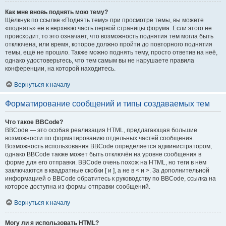
Как мне вновь поднять мою тему?
Щёлкнув по ссылке «Поднять тему» при просмотре темы, вы можете
«поднять» её в верхнюю часть первой страницы форума. Если этого не
происходит, то это означает, что возможность поднятия тем могла быть
отключена, или время, которое должно пройти до повторного поднятия
темы, ещё не прошло. Также можно поднять тему, просто ответив на неё,
однако удостоверьтесь, что тем самым вы не нарушаете правила
конференции, на которой находитесь.
Вернуться к началу
Форматирование сообщений и типы создаваемых тем
Что такое BBCode?
BBCode — это особая реализация HTML, предлагающая большие
возможности по форматированию отдельных частей сообщения.
Возможность использования BBCode определяется администратором,
однако BBCode также может быть отключён на уровне сообщения в
форме для его отправки. BBCode очень похож на HTML, но теги в нём
заключаются в квадратные скобки [ и ], а не в < и >. За дополнительной
информацией о BBCode обратитесь к руководству по BBCode, ссылка на
которое доступна из формы отправки сообщений.
Вернуться к началу
Могу ли я использовать HTML?