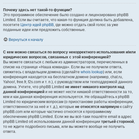
Почему здесь нет такой-то функции?
Это программное обеспечение было создано и лицензировано phpBB
Limited. Если вы считаете, что какая-то функция должна быть добавлена,
посетите
Центр идей phpBB
, где можно отдать свой голос за уже
поданные идеи или предложить собственные.
Вернуться к началу
С кем можно связаться по вопросу некорректного использования и/или
юридических вопросов, связанных с этой конференцией?
Вы можете связаться с любым из администраторов, перечисленных в
списке на странице «Наша команда». Если вы не получили ответа,
свяжитесь с владельцем домена (сделайте
whois lookup
) или, если
конференция находится на бесплатном домене (например, chat.ru,
Yahoo!, free.fr, f2s.com и т. п.), с руководством или техподдержкой данного
домена. Учтите, что phpBB Limited
не имеет никакого контроля над
данной конференцией
и не может нести никакой ответственности за то,
кем и как данная конференция используется. Не обращайтесь к phpBB
Limited по юридическим вопросам (о приостановке работы конференции,
ответственности за неё и т. д.), которые
не относятся напрямую
к сайту
phpBB.com или которые частично относятся к программному
обеспечению phpBB Limited. Если же вы всё-таки пошлёте email в адрес
phpBB Limited об использовании данной конференции
третьей стороной
,
то не ждите подробного письма, или вы можете вообще не получить
ответа.