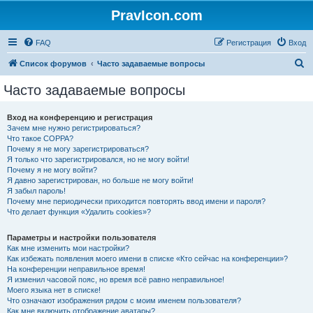
PravIcon.com
FAQ
Регистрация
Вход
П
Список форумов
Часто задаваемые вопросы
о
Часто задаваемые вопросы
и
с
Вход на конференцию и регистрация
Зачем мне нужно регистрироваться?
к
Что такое COPPA?
Почему я не могу зарегистрироваться?
Я только что зарегистрировался, но не могу войти!
Почему я не могу войти?
Я давно зарегистрирован, но больше не могу войти!
Я забыл пароль!
Почему мне периодически приходится повторять ввод имени и пароля?
Что делает функция «Удалить cookies»?
Параметры и настройки пользователя
Как мне изменить мои настройки?
Как избежать появления моего имени в списке «Кто сейчас на конференции»?
На конференции неправильное время!
Я изменил часовой пояс, но время всё равно неправильное!
Моего языка нет в списке!
Что означают изображения рядом с моим именем пользователя?
Как мне включить отображение аватары?