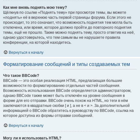
Как мне вновь поднять мою тему?
Щёлкнув по ссылке «Поднять тему» при просмотре темы, вы можете
«поднять» её в верхнюю часть первой страницы форума. Если этого не
происходит, то это означает, что возможность поднятия тем могла быть
отключена, или время, которое должно пройти до повторного поднятия
темы, ещё не прошло. Также можно поднять тему, просто ответив на неё,
однако удостоверьтесь, что тем самым вы не нарушаете правила
конференции, на которой находитесь.
Вернуться к началу
Форматирование сообщений и типы создаваемых тем
Что такое BBCode?
BBCode — это особая реализация HTML, предлагающая большие
возможности по форматированию отдельных частей сообщения.
Возможность использования BBCode определяется администратором,
однако BBCode также может быть отключён на уровне сообщения в
форме для его отправки. BBCode очень похож на HTML, но теги в нём
заключаются в квадратные скобки [ и ], а не в < и >. За дополнительной
информацией о BBCode обратитесь к руководству по BBCode, ссылка на
которое доступна из формы отправки сообщений.
Вернуться к началу
Могу ли я использовать HTML?