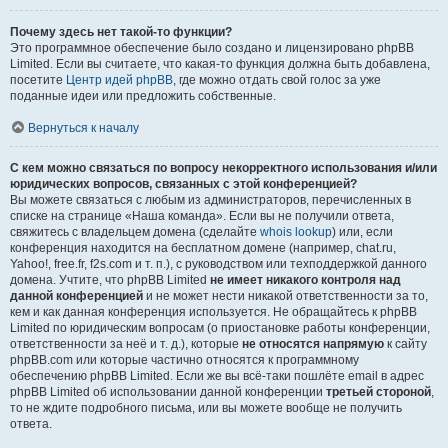
Почему здесь нет такой-то функции?
Это программное обеспечение было создано и лицензировано phpBB
Limited. Если вы считаете, что какая-то функция должна быть добавлена,
посетите
Центр идей phpBB
, где можно отдать свой голос за уже
поданные идеи или предложить собственные.
Вернуться к началу
С кем можно связаться по вопросу некорректного использования и/или
юридических вопросов, связанных с этой конференцией?
Вы можете связаться с любым из администраторов, перечисленных в
списке на странице «Наша команда». Если вы не получили ответа,
свяжитесь с владельцем домена (сделайте
whois lookup
) или, если
конференция находится на бесплатном домене (например, chat.ru,
Yahoo!, free.fr, f2s.com и т. п.), с руководством или техподдержкой данного
домена. Учтите, что phpBB Limited
не имеет никакого контроля над
данной конференцией
и не может нести никакой ответственности за то,
кем и как данная конференция используется. Не обращайтесь к phpBB
Limited по юридическим вопросам (о приостановке работы конференции,
ответственности за неё и т. д.), которые
не относятся напрямую
к сайту
phpBB.com или которые частично относятся к программному
обеспечению phpBB Limited. Если же вы всё-таки пошлёте email в адрес
phpBB Limited об использовании данной конференции
третьей стороной
,
то не ждите подробного письма, или вы можете вообще не получить
ответа.