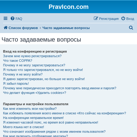
PravIcon.com
FAQ
Регистрация
Вход
П
Список форумов
Часто задаваемые вопросы
о
Часто задаваемые вопросы
и
с
Вход на конференцию и регистрация
Зачем мне нужно регистрироваться?
к
Что такое COPPA?
Почему я не могу зарегистрироваться?
Я только что зарегистрировался, но не могу войти!
Почему я не могу войти?
Я давно зарегистрирован, но больше не могу войти!
Я забыл пароль!
Почему мне периодически приходится повторять ввод имени и пароля?
Что делает функция «Удалить cookies»?
Параметры и настройки пользователя
Как мне изменить мои настройки?
Как избежать появления моего имени в списке «Кто сейчас на конференции»?
На конференции неправильное время!
Я изменил часовой пояс, но время всё равно неправильное!
Моего языка нет в списке!
Что означают изображения рядом с моим именем пользователя?
Как мне включить отображение аватары?