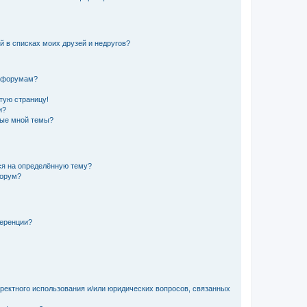
й в списках моих друзей и недругов?
и форумам?
стую страницу!
и?
ные мной темы?
ься на определённую тему?
форум?
ференции?
рректного использования и/или юридических вопросов, связанных