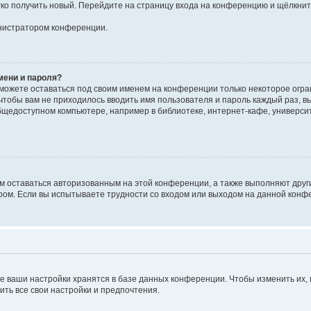
егко получить новый. Перейдите на страницу входа на конференцию и щёлкни
инистратором конференции.
мени и пароля?
сможете оставаться под своим именем на конференции только некоторое огран
 чтобы вам не приходилось вводить имя пользователя и пароль каждый раз, 
щедоступном компьютере, например в библиотеке, интернет-кафе, университе
ам оставаться авторизованным на этой конференции, а также выполняют друг
ом. Если вы испытываете трудности со входом или выходом на данной конфе
е ваши настройки хранятся в базе данных конференции. Чтобы изменить их,
ить все свои настройки и предпочтения.