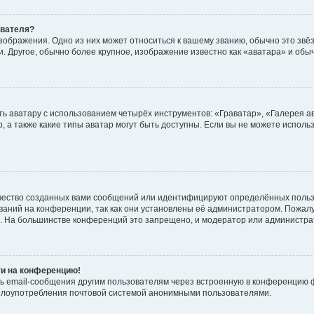
ователя?
зображения. Одно из них может относиться к вашему званию, обычно это звёзд
. Другое, обычно более крупное, изображение известно как «аватара» и обы
ь аватару с использованием четырёх инструментов: «Граватар», «Галерея а
, а также какие типы аватар могут быть доступны. Если вы не можете испол
чество созданных вами сообщений или идентифицируют определённых польз
аний на конференции, так как они установлены её администратором. Пожал
е. На большинстве конференций это запрещено, и модератор или администра
ти на конференцию!
ь email-сообщения другим пользователям через встроенную в конференцию ф
ь злоупотребления почтовой системой анонимными пользователями.