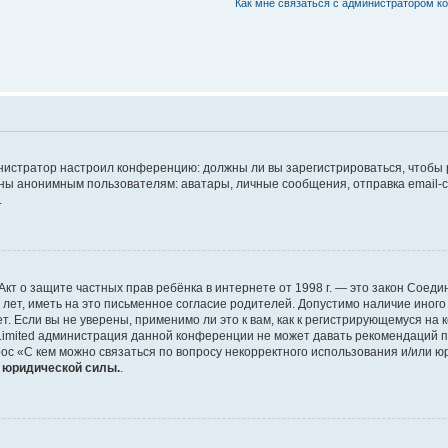
Как мне связаться с администратором 
дминистратор настроил конференцию: должны ли вы зарегистрироваться, чтобы
 анонимным пользователям: аватары, личные сообщения, отправка email-сооб
.
 или Акт о защите частных прав ребёнка в интернете от 1998 г. — это закон Со
т, иметь на это письменное согласие родителей. Допустимо наличие иного
 Если вы не уверены, применимо ли это к вам, как к регистрирующемуся на 
Limited администрация данной конференции не может давать рекомендаций 
ос «С кем можно связаться по вопросу некорректного использования и/или ю
т юридической силы.
.