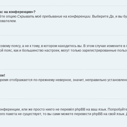
час на конференции»?
дёте опцию
Скрывать моё пребывание на конференции
. Выберите
Да
, и вы 
зователем.
вому поясу, а не к тому, в котором находитесь вы. В этом случае измените в 
овой пояс, как и большинство настроек, могут только зарегистрированные пол
ое!
о время отображается по-прежнему неверное, значит, неправильно установле
онференции, или же просто никто не перевёл phpBB на ваш язык. Попробуйт
вого пакета не существует, то вы сами можете перевести phpBB на свой язы