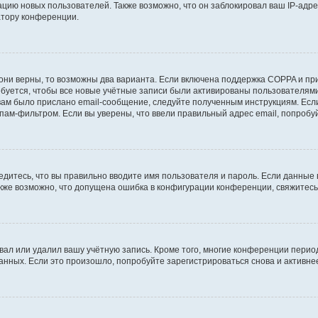
ию новых пользователей. Также возможно, что он заблокировал ваш IP-адре
атору конференции.
они верны, то возможны два варианта. Если включена поддержка COPPA и при 
уется, чтобы все новые учётные записи были активированы пользователями
ам было прислано email-сообщение, следуйте полученным инструкциям. Если
пам-фильтром. Если вы уверены, что ввели правильный адрес email, попробу
едитесь, что вы правильно вводите имя пользователя и пароль. Если данные
Также возможно, что допущена ошибка в конфигурации конференции, свяжитес
вал или удалил вашу учётную запись. Кроме того, многие конференции перио
ных. Если это произошло, попробуйте зарегистрироваться снова и активнее 