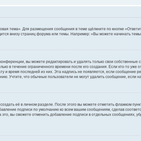
овая тема». Для размещения сообщения в теме щёлкните по кнопке «Ответит
ится внизу страниц форума или темы. Например: «Вы можете начинать темы»
конференции, вы можете редактировать и удалять только свои собственные 
ько в течение ограниченного времени после его создания. Если кто-то уже 
дату и время последней из них. Эта надпись не появляется, если сообщение 
ию. Учтите, что обычные пользователи не могут удалить сообщение, если на 
создать её в личном разделе. После этого вы можете отметить флажком пун
обавление подписи по умолчанию ко всем вашим сообщениям, сделав соотве
а это, вы сможете отменить добавление подписи в отдельных сообщениях, у