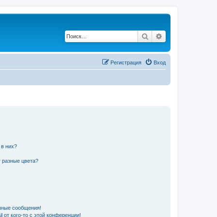
Поиск
Расширенный по
Регистрация
Вход
 в них?
 разные цвета?
чные сообщения!
 от кого-то с этой конференции!