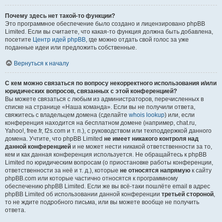
Почему здесь нет такой-то функции?
Это программное обеспечение было создано и лицензировано phpBB
Limited. Если вы считаете, что какая-то функция должна быть добавлена,
посетите
Центр идей phpBB
, где можно отдать свой голос за уже
поданные идеи или предложить собственные.
Вернуться к началу
С кем можно связаться по вопросу некорректного использования и/или
юридических вопросов, связанных с этой конференцией?
Вы можете связаться с любым из администраторов, перечисленных в
списке на странице «Наша команда». Если вы не получили ответа,
свяжитесь с владельцем домена (сделайте
whois lookup
) или, если
конференция находится на бесплатном домене (например, chat.ru,
Yahoo!, free.fr, f2s.com и т. п.), с руководством или техподдержкой данного
домена. Учтите, что phpBB Limited
не имеет никакого контроля над
данной конференцией
и не может нести никакой ответственности за то,
кем и как данная конференция используется. Не обращайтесь к phpBB
Limited по юридическим вопросам (о приостановке работы конференции,
ответственности за неё и т. д.), которые
не относятся напрямую
к сайту
phpBB.com или которые частично относятся к программному
обеспечению phpBB Limited. Если же вы всё-таки пошлёте email в адрес
phpBB Limited об использовании данной конференции
третьей стороной
,
то не ждите подробного письма, или вы можете вообще не получить
ответа.