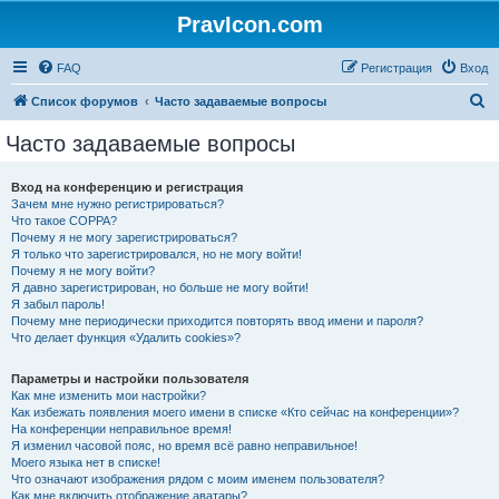
PravIcon.com
FAQ
Регистрация
Вход
П
Список форумов
Часто задаваемые вопросы
о
Часто задаваемые вопросы
и
с
Вход на конференцию и регистрация
Зачем мне нужно регистрироваться?
к
Что такое COPPA?
Почему я не могу зарегистрироваться?
Я только что зарегистрировался, но не могу войти!
Почему я не могу войти?
Я давно зарегистрирован, но больше не могу войти!
Я забыл пароль!
Почему мне периодически приходится повторять ввод имени и пароля?
Что делает функция «Удалить cookies»?
Параметры и настройки пользователя
Как мне изменить мои настройки?
Как избежать появления моего имени в списке «Кто сейчас на конференции»?
На конференции неправильное время!
Я изменил часовой пояс, но время всё равно неправильное!
Моего языка нет в списке!
Что означают изображения рядом с моим именем пользователя?
Как мне включить отображение аватары?