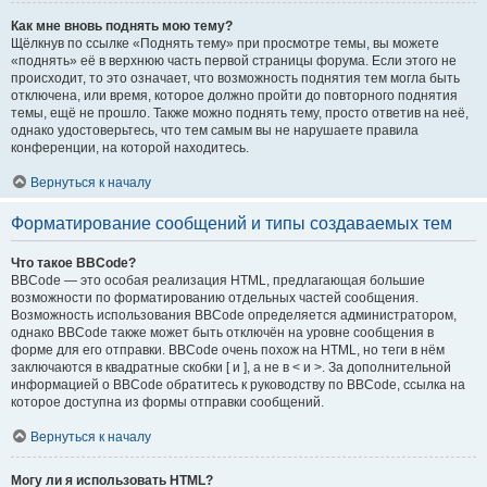
Как мне вновь поднять мою тему?
Щёлкнув по ссылке «Поднять тему» при просмотре темы, вы можете
«поднять» её в верхнюю часть первой страницы форума. Если этого не
происходит, то это означает, что возможность поднятия тем могла быть
отключена, или время, которое должно пройти до повторного поднятия
темы, ещё не прошло. Также можно поднять тему, просто ответив на неё,
однако удостоверьтесь, что тем самым вы не нарушаете правила
конференции, на которой находитесь.
Вернуться к началу
Форматирование сообщений и типы создаваемых тем
Что такое BBCode?
BBCode — это особая реализация HTML, предлагающая большие
возможности по форматированию отдельных частей сообщения.
Возможность использования BBCode определяется администратором,
однако BBCode также может быть отключён на уровне сообщения в
форме для его отправки. BBCode очень похож на HTML, но теги в нём
заключаются в квадратные скобки [ и ], а не в < и >. За дополнительной
информацией о BBCode обратитесь к руководству по BBCode, ссылка на
которое доступна из формы отправки сообщений.
Вернуться к началу
Могу ли я использовать HTML?